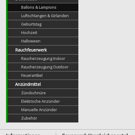
Ballons & Lampions
Luftschlangen & Girlanden
Geburtstag
Hochzeit
Halloween
Rauchfeuerwerk
Raucherzeugung Indoor
Raucherzeugung Outdoor
Feuerartikel
Anzündmittel
Zündschnüre
Elektrische Anzünder
Manuelle Anzünder
Zubehör