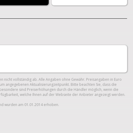
n nicht vollständig ab. Alle Angaben ohne Gewähr. Preisangaben in Euro
um angegebenen Aktualisierungzeitpunkt. Bitte beachten Sie, dass die
 Insbesondere sind Preiserhöhungen durch die Händler möglich, wenn die
erfügbarkeit, welche Ihnen auf der Webseite der Anbieter angezeigt werden.
und wurden am 01.01.2014 erhoben.