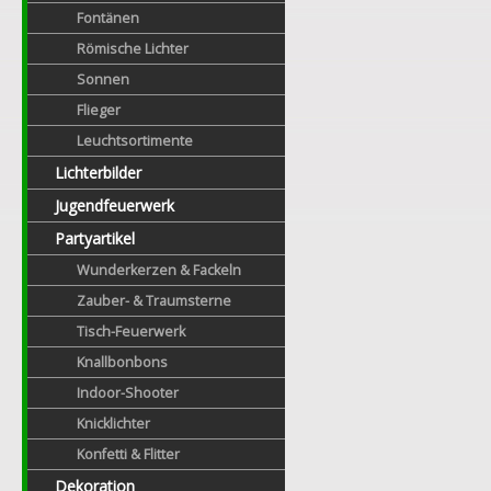
Fontänen
Römische Lichter
Sonnen
Flieger
Leuchtsortimente
Lichterbilder
Jugendfeuerwerk
Partyartikel
Wunderkerzen & Fackeln
Zauber- & Traumsterne
Tisch-Feuerwerk
Knallbonbons
Indoor-Shooter
Knicklichter
Konfetti & Flitter
Dekoration