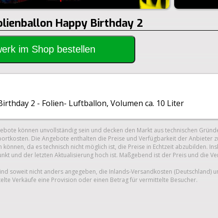
olienballon Happy Birthday 2
rwerk im Shop bestellen
irthday 2 - Folien- Luftballon, Volumen ca. 10 Liter
gebote können unvollständig sein und decken den Markt aus technischen Gründe
ortkosten. Die Angebote enthalten die Preise und Verfügbarkeit der Anbieter z
 können, da es technisch nicht möglich ist, die Preise in Echtzeit abzubilden.
unkt und der letzten Aktualisierung hoch ist. Maßgebend ist der Preis und die V
nd soweit nicht anders angegeben, die Inlands-Versandkosten (Deutschland) 
telte Verkäufe eine Provision oder einen Betrag für vermittelte Besucher.