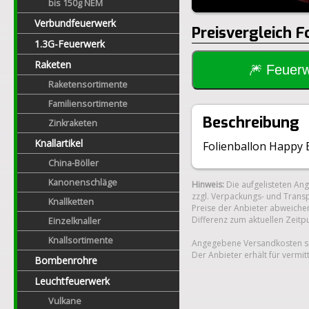
bis 150g NEM
Verbundfeuerwerk
Preisvergleich F
1.3G-Feuerwerk
Raketen
🎆 Feue
Raketensortimente
Familiensortimente
Beschreibung
Zinkraketen
Knallartikel
Folienballon Happy B
China-Böller
Kanonenschläge
Hinweis:
Die aufgelisteten An
zzgl. Verpackungs- und Transp
Knallketten
Preise der Anbieter abweichen
Differenz zum aktuellen Zeitp
Einzelknaller
Knallsortimente
Angegebene Versandkosten si
Der Anbieter erhält für vermit
Bombenrohre
Leuchtfeuerwerk
Vulkane