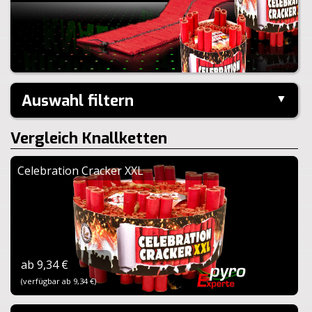
Auswahl filtern
▼
Kaliber:
Vergleich Knallketten
Schuss:
Steighöhe:
Celebration Cracker XXL
Brenndauer:
Zurücksetzen
ab 9,34 €
(verfügbar ab 9,34 €)