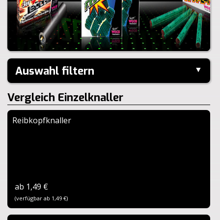
Auswahl filtern
▼
Kaliber:
Vergleich Einzelknaller
Schuss:
Steighöhe:
Reibkopfknaller
Brenndauer:
Zurücksetzen
ab 1,49 €
(verfügbar ab 1,49 €)