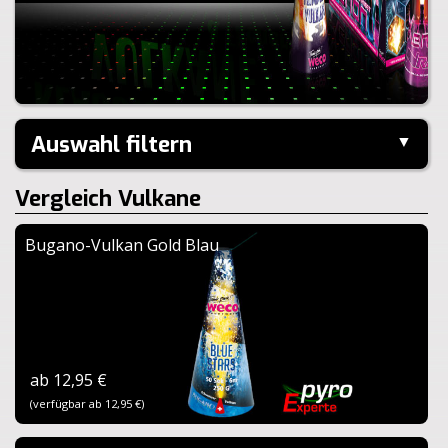
Auswahl filtern
▼
Kaliber:
Vergleich Vulkane
Schuss:
Steighöhe:
Bugano-Vulkan Gold Blau
Brenndauer:
Zurücksetzen
ab 12,95 €
(verfügbar ab 12,95 €)