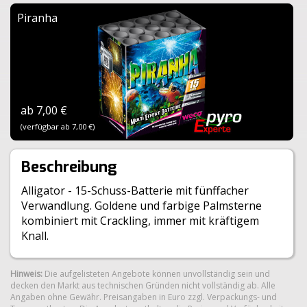
Piranha
ab 7,00 €
(verfügbar ab 7,00 €)
Beschreibung
Alligator - 15-Schuss-Batterie mit fünffacher
Verwandlung. Goldene und farbige Palmsterne
kombiniert mit Crackling, immer mit kräftigem
Knall.
Hinweis:
Die aufgelisteten Angebote können unvollständig sein und
decken den Markt aus technischen Gründen nicht vollständig ab. Alle
Angaben ohne Gewähr. Preisangaben in Euro zzgl. Verpackungs- und