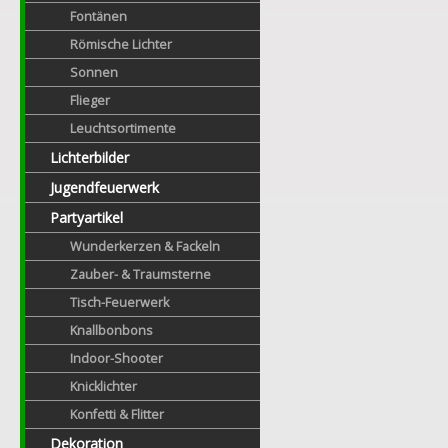
Fontänen
Römische Lichter
Sonnen
Flieger
Leuchtsortimente
Lichterbilder
Jugendfeuerwerk
Partyartikel
Wunderkerzen & Fackeln
Zauber- & Traumsterne
Tisch-Feuerwerk
Knallbonbons
Indoor-Shooter
Knicklichter
Konfetti & Flitter
Dekoration