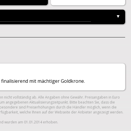
▼
 finalisierend mit mächtiger Goldkrone.
n nicht vollständig ab. Alle Angaben ohne Gewähr. Preisangaben in Euro
um angegebenen Aktualisierungzeitpunkt. Bitte beachten Sie, dass die
 Insbesondere sind Preiserhöhungen durch die Händler möglich, wenn die
erfügbarkeit, welche Ihnen auf der Webseite der Anbieter angezeigt werden.
und wurden am 01.01.2014 erhoben.