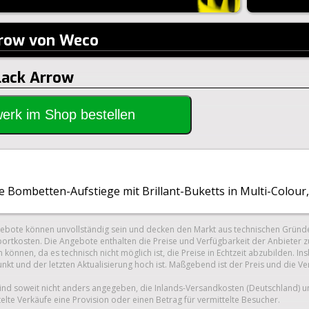
rrow von Weco
Black Arrow
rwerk im Shop bestellen
e Bombetten-Aufstiege mit Brillant-Buketts in Multi-Colour,
gebote können unvollständig sein und decken den Markt aus technischen Gründe
ortkosten. Die Angebote enthalten die Preise und Verfügbarkeit der Anbieter z
 können, da es technisch nicht möglich ist, die Preise in Echtzeit abzubilden.
unkt und der letzten Aktualisierung hoch ist. Maßgebend ist der Preis und die V
nd soweit nicht anders angegeben, die Inlands-Versandkosten (Deutschland) 
telte Verkäufe eine Provision oder einen Betrag für vermittelte Besucher.