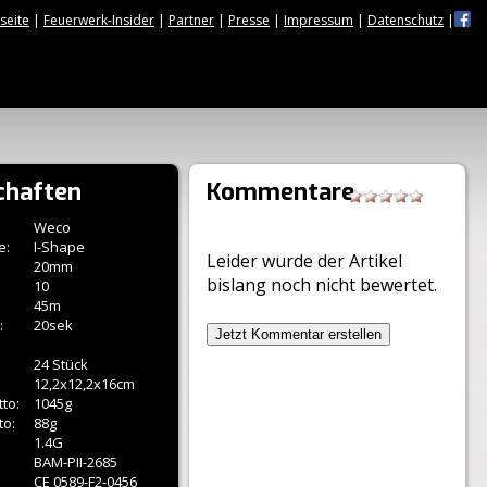
tseite
|
Feuerwerk-Insider
|
Partner
|
Presse
|
Impressum
|
Datenschutz
|
chaften
Kommentare
Weco
e:
I-Shape
Leider wurde der Artikel
20mm
bislang noch nicht bewertet.
10
45m
:
20sek
Jetzt Kommentar erstellen
24 Stück
12,2x12,2x16cm
to:
1045g
to:
88g
1.4G
BAM-PII-2685
CE 0589-F2-0456