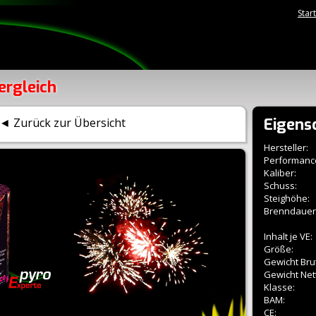
Star
ergleich
Eigens
◄ Zurück zur Übersicht
Hersteller:
Performanc
Kaliber:
Schuss:
Steighöhe:
Brenndauer
Inhalt je VE:
Größe:
Gewicht Brut
Gewicht Net
Klasse:
BAM:
CE: