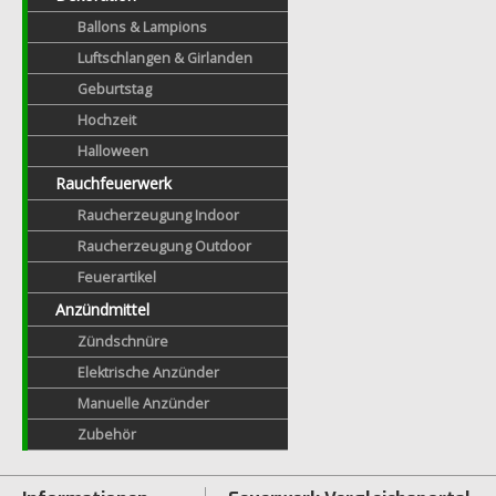
Ballons & Lampions
Luftschlangen & Girlanden
Geburtstag
Hochzeit
Halloween
Rauchfeuerwerk
Raucherzeugung Indoor
Raucherzeugung Outdoor
Feuerartikel
Anzündmittel
Zündschnüre
Elektrische Anzünder
Manuelle Anzünder
Zubehör