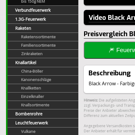
bis 150g NEM
Verbundfeuerwerk
Video Black A
1.3G-Feuerwerk
Raketen
Preisvergleich 
Raketensortimente
Familiensortimente
🎆 Feue
Zinkraketen
Knallartikel
China-Böller
Beschreibung
Kanonenschläge
Black Arrow - Farbig
Knallketten
Einzelknaller
Hinweis:
Die aufgelisteten An
Knallsortimente
zzgl. Verpackungs- und Transp
Preise der Anbieter abweichen
Bombenrohre
Differenz zum aktuellen Zeitp
Leuchtfeuerwerk
Angegebene Versandkosten si
Der Anbieter erhält für vermit
Vulkane