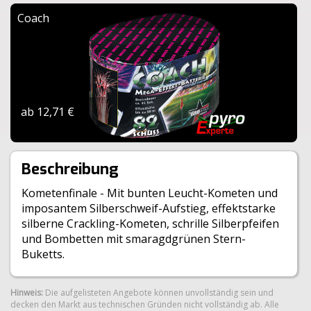
Coach
ab 12,71 €
Beschreibung
Kometenfinale - Mit bunten Leucht-Kometen und
imposantem Silberschweif-Aufstieg, effektstarke
silberne Crackling-Kometen, schrille Silberpfeifen
und Bombetten mit smaragdgrünen Stern-
Buketts.
Hinweis:
Die aufgelisteten Angebote können unvollständig sein und
decken den Markt aus technischen Gründen nicht vollständig ab. Alle