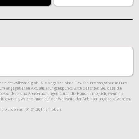
n nicht vollständig ab. Alle Angaben ohne Gewähr. Preisangaben in Euro
um angegebenen Aktualisierungzeitpunkt. Bitte beachten Sie, dass die
 Insbesondere sind Preiserhöhungen durch die Händler möglich, wenn die
erfügbarkeit, welche Ihnen auf der Webseite der Anbieter angezeigt werden.
und wurden am 01.01.2014 erhoben.