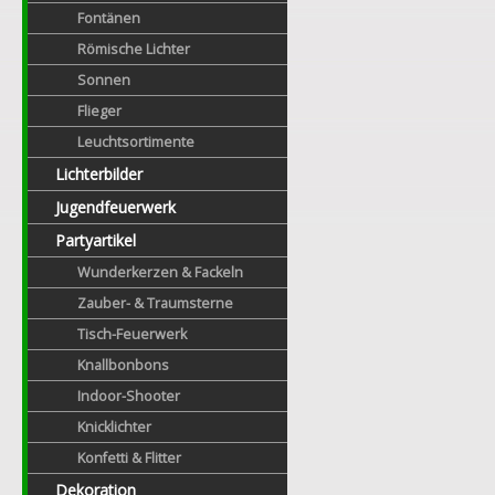
Fontänen
Römische Lichter
Sonnen
Flieger
Leuchtsortimente
Lichterbilder
Jugendfeuerwerk
Partyartikel
Wunderkerzen & Fackeln
Zauber- & Traumsterne
Tisch-Feuerwerk
Knallbonbons
Indoor-Shooter
Knicklichter
Konfetti & Flitter
Dekoration