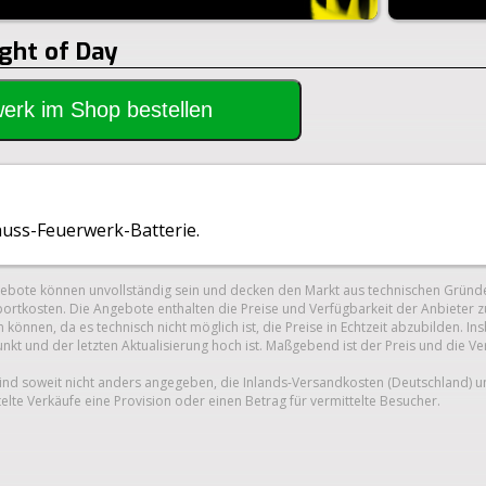
ight of Day
rwerk im Shop bestellen
huss-Feuerwerk-Batterie.
gebote können unvollständig sein und decken den Markt aus technischen Gründe
ortkosten. Die Angebote enthalten die Preise und Verfügbarkeit der Anbieter z
 können, da es technisch nicht möglich ist, die Preise in Echtzeit abzubilden.
unkt und der letzten Aktualisierung hoch ist. Maßgebend ist der Preis und die V
nd soweit nicht anders angegeben, die Inlands-Versandkosten (Deutschland) 
telte Verkäufe eine Provision oder einen Betrag für vermittelte Besucher.