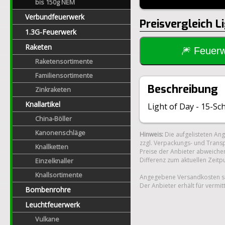
bis 150g NEM
Verbundfeuerwerk
Preisvergleich L
1.3G-Feuerwerk
Raketen
🎆 Feue
Raketensortimente
Familiensortimente
Beschreibung
Zinkraketen
Knallartikel
Light of Day - 15-Sc
China-Böller
Kanonenschläge
Hinweis:
Die aufgelisteten An
zzgl. Verpackungs- und Transp
Knallketten
Preise der Anbieter abweichen
Differenz zum aktuellen Zeitp
Einzelknaller
Knallsortimente
Angegebene Versandkosten si
Der Anbieter erhält für vermit
Bombenrohre
Leuchtfeuerwerk
Vulkane