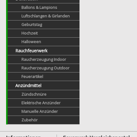
Ballons & Lampions
Luftschlangen & Girlanden
Geburtstag
Hochzeit
Halloween
Rauchfeuerwerk
Raucherzeugung Indoor
Raucherzeugung Outdoor
Feuerartikel
Anzündmittel
Zündschnüre
Elektrische Anzünder
Manuelle Anzünder
Zubehör