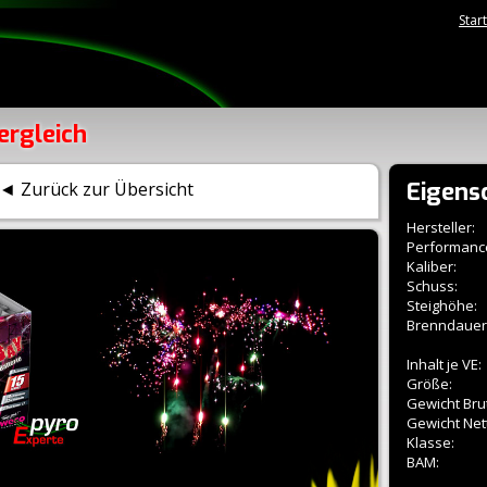
Star
ergleich
Eigens
◄ Zurück zur Übersicht
Hersteller:
Performanc
Kaliber:
Schuss:
Steighöhe:
Brenndauer
Inhalt je VE:
Größe:
Gewicht Brut
Gewicht Net
Klasse:
BAM: