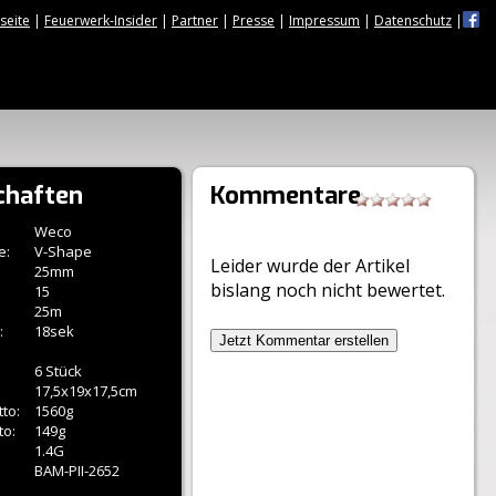
tseite
|
Feuerwerk-Insider
|
Partner
|
Presse
|
Impressum
|
Datenschutz
|
chaften
Kommentare
Weco
e:
V-Shape
Leider wurde der Artikel
25mm
bislang noch nicht bewertet.
15
25m
:
18sek
Jetzt Kommentar erstellen
6 Stück
17,5x19x17,5cm
to:
1560g
to:
149g
1.4G
BAM-PII-2652