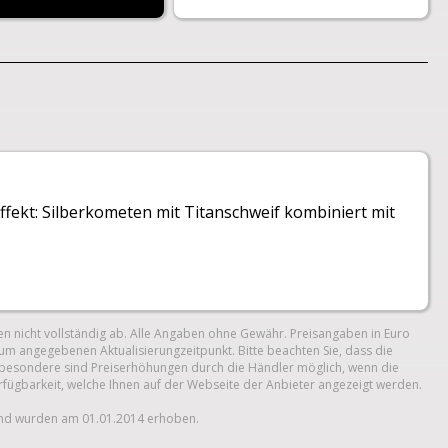
ffekt: Silberkometen mit Titanschweif kombiniert mit
n nicht vollständig ab. Alle Angaben ohne Gewähr. Preisangaben in Euro
um angegebenen Aktualisierungzeitpunkt. Bitte beachten Sie, dass die
 Insbesondere sind Preiserhöhungen durch die Händler möglich, wenn die
erfügbarkeit, welche Ihnen auf der Webseite der Anbieter angezeigt werden.
und wurden am 01.01.2014 erhoben.