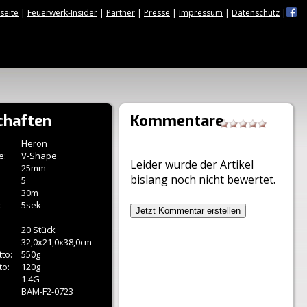
tseite
|
Feuerwerk-Insider
|
Partner
|
Presse
|
Impressum
|
Datenschutz
|
chaften
Kommentare
Heron
e:
V-Shape
Leider wurde der Artikel
25mm
bislang noch nicht bewertet.
5
30m
:
5sek
Jetzt Kommentar erstellen
20 Stück
32,0x21,0x38,0cm
to:
550g
to:
120g
1.4G
BAM-F2-0723