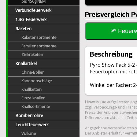
bis 150g NEM
Verbundfeuerwerk
Preisvergleich 
1.3G-Feuerwerk
Raketen
🎆 Feue
Raketensortimente
Familiensortimente
Beschreibung
Zinkraketen
Knallartikel
Pyro Show Pack 5-2 -
Feuertöpfen mit rot
China-Böller
Kanonenschläge
Winkel der Fächer: 2
Knallketten
Einzelknaller
Hinweis:
Die aufgelisteten An
Knallsortimente
zzgl. Verpackungs- und Transp
Preise der Anbieter abweichen
Bombenrohre
Differenz zum aktuellen Zeitp
Leuchtfeuerwerk
Angegebene Versandkosten si
Der Anbieter erhält für vermit
Vulkane