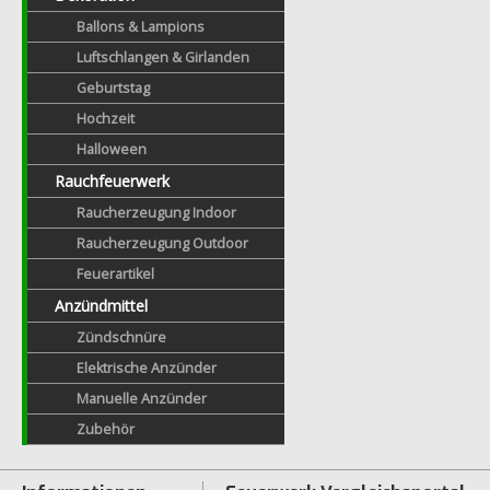
Ballons & Lampions
Luftschlangen & Girlanden
Geburtstag
Hochzeit
Halloween
Rauchfeuerwerk
Raucherzeugung Indoor
Raucherzeugung Outdoor
Feuerartikel
Anzündmittel
Zündschnüre
Elektrische Anzünder
Manuelle Anzünder
Zubehör