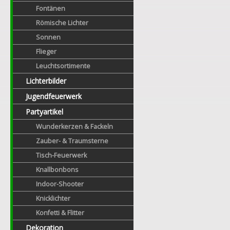
Fontänen
Römische Lichter
Sonnen
Flieger
Leuchtsortimente
Lichterbilder
Jugendfeuerwerk
Partyartikel
Wunderkerzen & Fackeln
Zauber- & Traumsterne
Tisch-Feuerwerk
Knallbonbons
Indoor-Shooter
Knicklichter
Konfetti & Flitter
Dekoration