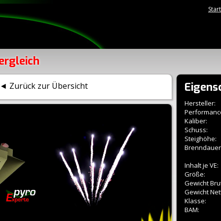
Star
ergleich
Eigens
◄ Zurück zur Übersicht
Hersteller:
Performanc
Kaliber:
Schuss:
Steighöhe:
Brenndauer
Inhalt je VE:
Größe:
Gewicht Brut
Gewicht Net
Klasse:
BAM: