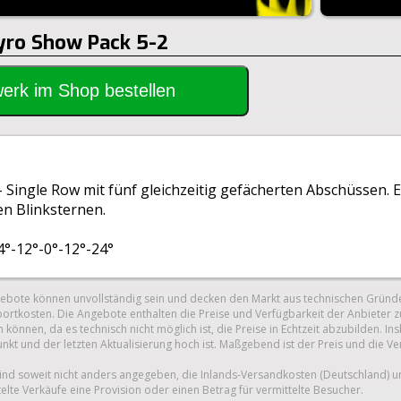
Pyro Show Pack 5-2
rwerk im Shop bestellen
 Single Row mit fünf gleichzeitig gefächerten Abschüssen. E
en Blinksternen.
4°-12°-0°-12°-24°
gebote können unvollständig sein und decken den Markt aus technischen Gründe
ortkosten. Die Angebote enthalten die Preise und Verfügbarkeit der Anbieter z
 können, da es technisch nicht möglich ist, die Preise in Echtzeit abzubilden.
unkt und der letzten Aktualisierung hoch ist. Maßgebend ist der Preis und die V
nd soweit nicht anders angegeben, die Inlands-Versandkosten (Deutschland) 
telte Verkäufe eine Provision oder einen Betrag für vermittelte Besucher.