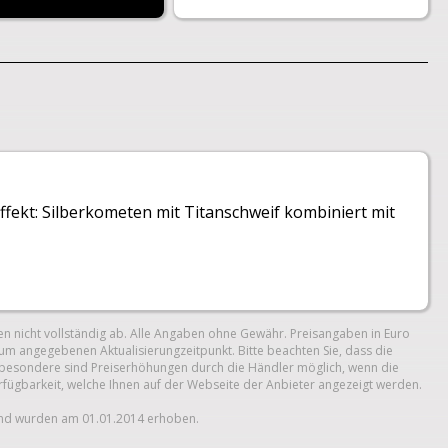
ffekt: Silberkometen mit Titanschweif kombiniert mit
n nicht vollständig ab. Alle Angaben ohne Gewähr. Preisangaben in Euro
um angegebenen Aktualisierungzeitpunkt. Bitte beachten Sie, dass die
 Insbesondere sind Preiserhöhungen durch die Händler möglich, wenn die
erfügbarkeit, welche Ihnen auf der Webseite der Anbieter angezeigt werden.
und wurden am 01.01.2014 erhoben.