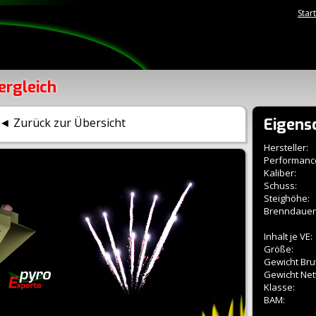
Star
ergleich
Eigens
◄ Zurück zur Übersicht
Hersteller:
Performanc
Kaliber:
Schuss:
Steighöhe:
Brenndauer
Inhalt je VE:
Größe:
Gewicht Brut
Gewicht Net
Klasse:
BAM: