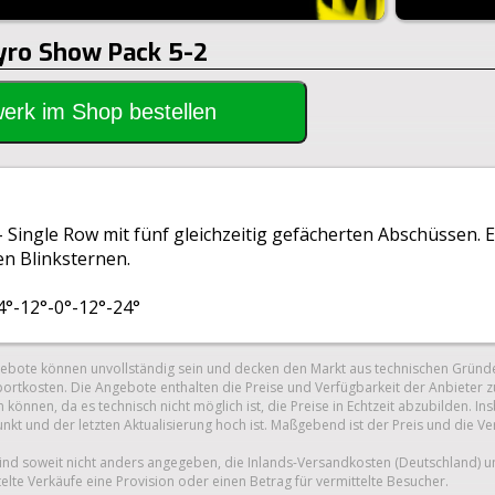
Pyro Show Pack 5-2
rwerk im Shop bestellen
 Single Row mit fünf gleichzeitig gefächerten Abschüssen. E
en Blinksternen.
4°-12°-0°-12°-24°
gebote können unvollständig sein und decken den Markt aus technischen Gründe
ortkosten. Die Angebote enthalten die Preise und Verfügbarkeit der Anbieter z
 können, da es technisch nicht möglich ist, die Preise in Echtzeit abzubilden.
unkt und der letzten Aktualisierung hoch ist. Maßgebend ist der Preis und die V
nd soweit nicht anders angegeben, die Inlands-Versandkosten (Deutschland) 
telte Verkäufe eine Provision oder einen Betrag für vermittelte Besucher.