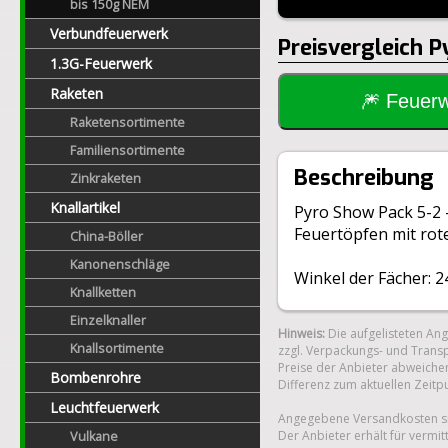
bis 150g NEM
Verbundfeuerwerk
Preisvergleich 
1.3G-Feuerwerk
Raketen
🎆 Feue
Raketensortimente
Familiensortimente
Beschreibung
Zinkraketen
Knallartikel
Pyro Show Pack 5-2 -
Feuertöpfen mit rot
China-Böller
Kanonenschläge
Winkel der Fächer: 2
Knallketten
Einzelknaller
Hinweis:
Die aufgelisteten An
Knallsortimente
zzgl. Verpackungs- und Transp
Preise der Anbieter abweichen
Bombenrohre
Differenz zum aktuellen Zeitp
Leuchtfeuerwerk
Angegebene Versandkosten si
Der Anbieter erhält für vermit
Vulkane