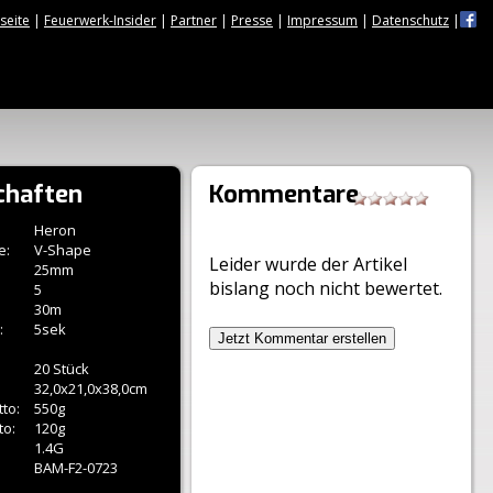
tseite
|
Feuerwerk-Insider
|
Partner
|
Presse
|
Impressum
|
Datenschutz
|
chaften
Kommentare
Heron
e:
V-Shape
Leider wurde der Artikel
25mm
bislang noch nicht bewertet.
5
30m
:
5sek
Jetzt Kommentar erstellen
20 Stück
32,0x21,0x38,0cm
to:
550g
to:
120g
1.4G
BAM-F2-0723