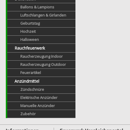
Ballons & Lampions
Luftschlangen & Girlanden
Geburtstag
Hochzeit
Halloween
Rauchfeuerwerk
Raucherzeugung Indoor
Raucherzeugung Outdoor
Feuerartikel
Anzündmittel
Zündschnüre
Elektrische Anzünder
Manuelle Anzünder
Zubehör