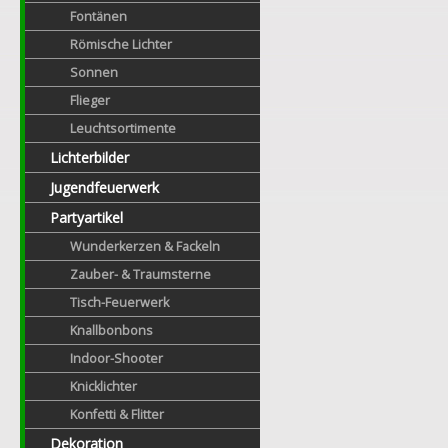
Fontänen
Römische Lichter
Sonnen
Flieger
Leuchtsortimente
Lichterbilder
Jugendfeuerwerk
Partyartikel
Wunderkerzen & Fackeln
Zauber- & Traumsterne
Tisch-Feuerwerk
Knallbonbons
Indoor-Shooter
Knicklichter
Konfetti & Flitter
Dekoration