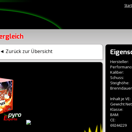
Star
ergleich
Eigens
◄ Zurück zur Übersicht
Hersteller:
Performanc
Kaliber:
Schuss:
Steighöhe:
Brenndauer
Inhalt je VE:
Gewicht Net
Klasse:
BAM:
CE:
69244229