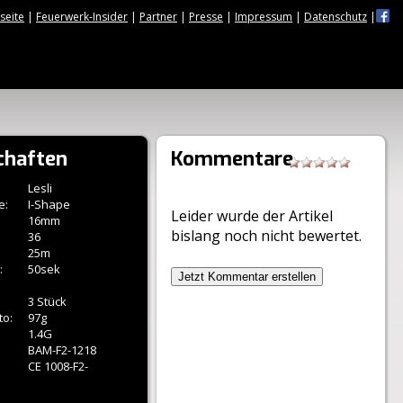
tseite
|
Feuerwerk-Insider
|
Partner
|
Presse
|
Impressum
|
Datenschutz
|
chaften
Kommentare
Lesli
e:
I-Shape
Leider wurde der Artikel
16mm
bislang noch nicht bewertet.
36
25m
:
50sek
Jetzt Kommentar erstellen
3 Stück
to:
97g
1.4G
BAM-F2-1218
CE 1008-F2-