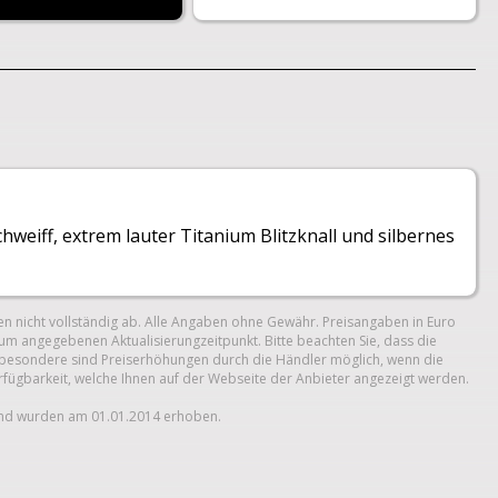
weiff, extrem lauter Titanium Blitzknall und silbernes
n nicht vollständig ab. Alle Angaben ohne Gewähr. Preisangaben in Euro
um angegebenen Aktualisierungzeitpunkt. Bitte beachten Sie, dass die
 Insbesondere sind Preiserhöhungen durch die Händler möglich, wenn die
erfügbarkeit, welche Ihnen auf der Webseite der Anbieter angezeigt werden.
und wurden am 01.01.2014 erhoben.