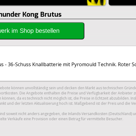
Thunder Kong Brutus
rwerk im Shop bestellen
- 36-Schuss Knallbatterie mit Pyromould Technik. Roter Sch
gebote können unvollständig sein und decken den Markt aus technischen Gründe
ortkosten. Die Angebote enthalten die Preise und Verfügbarkeit der Anbieter z
 können, da es technisch nicht möglich ist, die Preise in Echtzeit abzubilden.
unkt und der letzten Aktualisierung hoch ist. Maßgebend ist der Preis und die V
nd soweit nicht anders angegeben, die Inlands-Versandkosten (Deutschland) 
telte Verkäufe eine Provision oder einen Betrag für vermittelte Besucher.