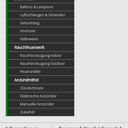
Ballons & Lampions
Luftschlangen & Girlanden
Geburtstag
Hochzeit
Halloween
Rauchfeuerwerk
Raucherzeugung Indoor
Raucherzeugung Outdoor
Feuerartikel
Anzündmittel
Zündschnüre
Elektrische Anzünder
Manuelle Anzünder
Zubehör