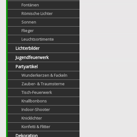
Fontänen
Römische Lichter
Sonnen
Flieger
Leuchtsortimente
Lichterbilder
Jugendfeuerwerk
Partyartikel
Wunderkerzen & Fackeln
Zauber- & Traumsterne
Tisch-Feuerwerk
Knallbonbons
Indoor-Shooter
Knicklichter
Konfetti & Flitter
Dekoration