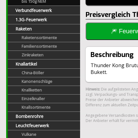
bis 150g NEM
Verbundfeuerwerk
Preisvergleich 
1.3G-Feuerwerk
Raketen
🎆 Feue
Raketensortimente
Familiensortimente
Beschreibung
Zinkraketen
Knallartikel
Thunder Kong Brutus 
Bukett.
China-Böller
Kanonenschläge
Hinweis:
Die aufgelisteten An
Knallketten
zzgl. Verpackungs- und Transp
Einzelknaller
Preise der Anbieter abweichen
Differenz zum aktuellen Zeitp
Knallsortimente
Angegebene Versandkosten si
Bombenrohre
Der Anbieter erhält für vermit
Leuchtfeuerwerk
Vulkane