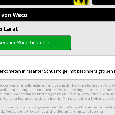
t von Weco
5 Carat
rwerk im Shop bestellen
merkometen in rasanter Schussfolge, mit besonders großen B
gebote können unvollständig sein und decken den Markt aus technischen Gründe
ortkosten. Die Angebote enthalten die Preise und Verfügbarkeit der Anbieter z
 können, da es technisch nicht möglich ist, die Preise in Echtzeit abzubilden.
unkt und der letzten Aktualisierung hoch ist. Maßgebend ist der Preis und die V
nd soweit nicht anders angegeben, die Inlands-Versandkosten (Deutschland) 
telte Verkäufe eine Provision oder einen Betrag für vermittelte Besucher.