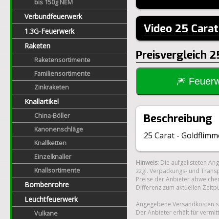
bis 150g NEM
Verbundfeuerwerk
Video 25 Cara
1.3G-Feuerwerk
Raketen
Preisvergleich 2
Raketensortimente
Familiensortimente
🎆 Feue
Zinkraketen
Knallartikel
China-Böller
Beschreibung
Kanonenschläge
25 Carat - Goldflim
Knallketten
Einzelknaller
Hinweis:
Die aufgelisteten An
Knallsortimente
zzgl. Verpackungs- und Transp
Preise der Anbieter abweichen
Bombenrohre
Differenz zum aktuellen Zeitp
Leuchtfeuerwerk
Angegebene Versandkosten si
Der Anbieter erhält für vermit
Vulkane