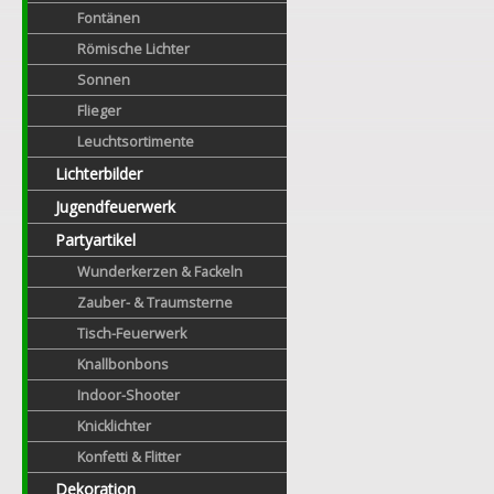
Fontänen
Römische Lichter
Sonnen
Flieger
Leuchtsortimente
Lichterbilder
Jugendfeuerwerk
Partyartikel
Wunderkerzen & Fackeln
Zauber- & Traumsterne
Tisch-Feuerwerk
Knallbonbons
Indoor-Shooter
Knicklichter
Konfetti & Flitter
Dekoration