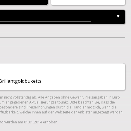
▼
rillantgoldbuketts.
n nicht vollständig ab. Alle Angaben ohne Gewähr. Preisangaben in Euro
um angegebenen Aktualisierungzeitpunkt. Bitte beachten Sie, dass die
 Insbesondere sind Preiserhöhungen durch die Händler möglich, wenn die
erfügbarkeit, welche Ihnen auf der Webseite der Anbieter angezeigt werden.
und wurden am 01.01.2014 erhoben.