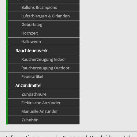
Ballons & Lampions
Luftschlangen & Girlanden
Geburtstag
Hochzeit
Halloween
Rauchfeuerwerk
Raucherzeugung Indoor
Raucherzeugung Outdoor
Feuerartikel
Anzündmittel
Zündschnüre
Elektrische Anzünder
Manuelle Anzünder
Zubehör