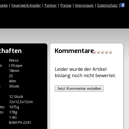
tseite
|
Feuerwerk-Insider
|
Partner
|
Presse
|
Impressum
|
Datenschutz
|
chaften
Kommentare
Weco
e:
I-Shape
Leider wurde der Artikel
18mm
bislang noch nicht bewertet.
25
40m
:
30sek
Jetzt Kommentar erstellen
12 Stück
12x12,5x12cm
to:
1075g
to:
178g
1.4G
BAM-PII-2241