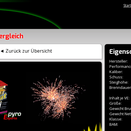
Star
ergleich
Eigens
◄ Zurück zur Übersicht
Hersteller:
Performanc
Kaliber:
Schuss:
Steighöhe:
Brenndauer
Inhalt je VE:
Größe:
Gewicht Brut
Gewicht Net
Klasse:
BAM: