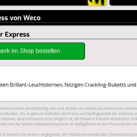
ress von Weco
ir Express
rwerk im Shop bestellen
nten Brillant-Leuchtsternen, fetzigen Crackling-Buketts und
gebote können unvollständig sein und decken den Markt aus technischen Gründe
ortkosten. Die Angebote enthalten die Preise und Verfügbarkeit der Anbieter z
 können, da es technisch nicht möglich ist, die Preise in Echtzeit abzubilden.
unkt und der letzten Aktualisierung hoch ist. Maßgebend ist der Preis und die V
nd soweit nicht anders angegeben, die Inlands-Versandkosten (Deutschland) 