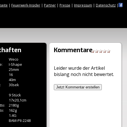
tseite
|
Feuerwerk-Insider
|
Partner
|
Presse
|
Impressum
|
Datenschutz
|
chaften
Kommentare
Weco
e:
I-Shape
Leider wurde der Artikel
25mm
bislang noch nicht bewertet.
16
40m
:
30sek
Jetzt Kommentar erstellen
9 Stück
17x20,1cm
to:
2180g
to:
162g
1.4G
BAM-PII-2248