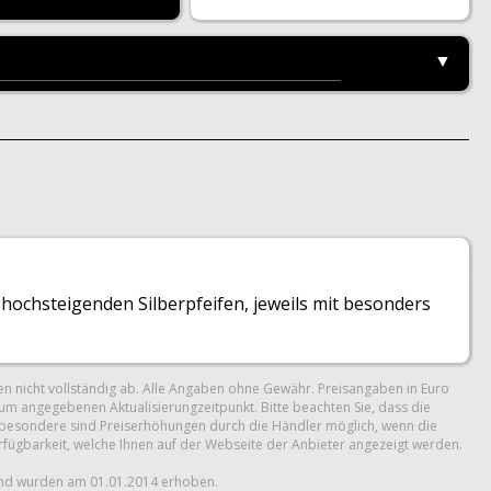
▼
 hochsteigenden Silberpfeifen, jeweils mit besonders
n nicht vollständig ab. Alle Angaben ohne Gewähr. Preisangaben in Euro
um angegebenen Aktualisierungzeitpunkt. Bitte beachten Sie, dass die
 Insbesondere sind Preiserhöhungen durch die Händler möglich, wenn die
erfügbarkeit, welche Ihnen auf der Webseite der Anbieter angezeigt werden.
und wurden am 01.01.2014 erhoben.