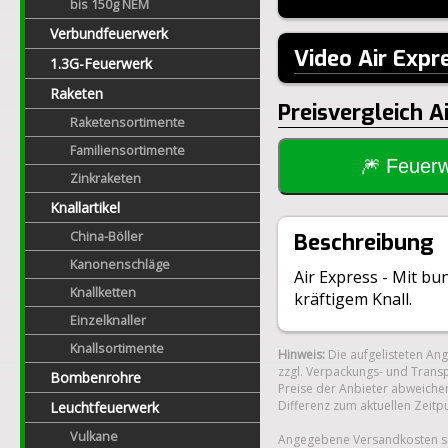
bis 150g NEM
Verbundfeuerwerk
Video Air Exp
1.3G-Feuerwerk
Raketen
Preisvergleich A
Raketensortimente
Familiensortimente
🎆 Feue
Zinkraketen
Knallartikel
China-Böller
Beschreibung
Kanonenschläge
Air Express - Mit bu
Knallketten
kräftigem Knall.
Einzelknaller
Knallsortimente
Hinweis:
Die aufgelisteten An
zzgl. Verpackungs- und Transp
Bombenrohre
Preise der Anbieter abweichen
Differenz zum aktuellen Zeitp
Leuchtfeuerwerk
Vulkane
Angegebene Versandkosten si