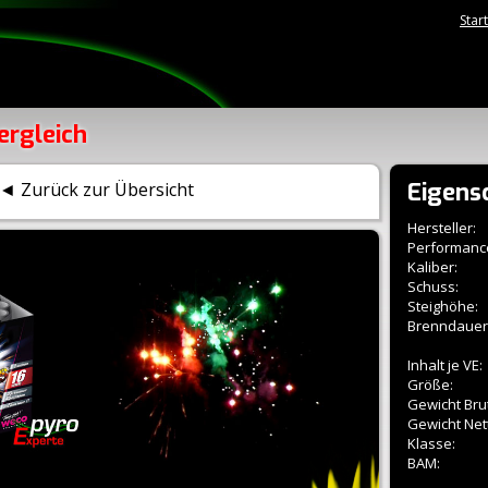
Star
ergleich
Eigens
◄ Zurück zur Übersicht
Hersteller:
Performanc
Kaliber:
Schuss:
Steighöhe:
Brenndauer
Inhalt je VE:
Größe:
Gewicht Brut
Gewicht Net
Klasse:
BAM: