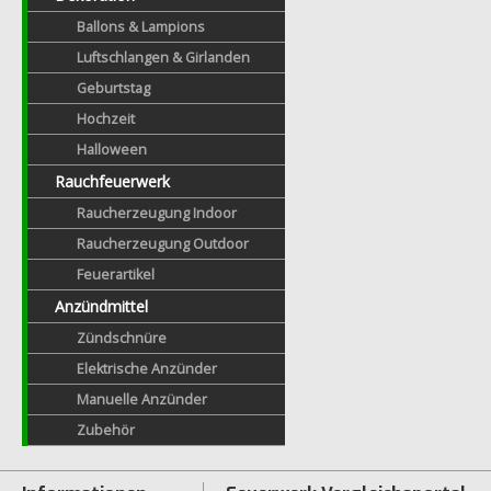
Ballons & Lampions
Luftschlangen & Girlanden
Geburtstag
Hochzeit
Halloween
Rauchfeuerwerk
Raucherzeugung Indoor
Raucherzeugung Outdoor
Feuerartikel
Anzündmittel
Zündschnüre
Elektrische Anzünder
Manuelle Anzünder
Zubehör