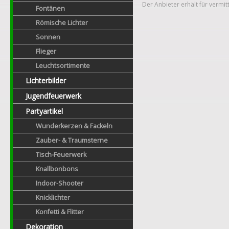
Der Anbieter erhält für vermit
Fontänen
Römische Lichter
Sonnen
Flieger
Leuchtsortimente
Lichterbilder
Jugendfeuerwerk
Partyartikel
Wunderkerzen & Fackeln
Zauber- & Traumsterne
Tisch-Feuerwerk
Knallbonbons
Indoor-Shooter
Knicklichter
Konfetti & Flitter
Dekoration