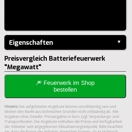
Eigenschaften
▼
Hersteller:
---
Preisvergleich Batteriefeuerwerk
Klasse:
1.4G
"Megawatt"
🎆 Feuerwerk im Shop
bestellen
Hinweis:
Die aufgelisteten Angebote können unvollständig sein und
decken den Markt aus technischen Gründen nicht vollständig ab. Alle
Angaben ohne Gewähr. Preisangaben in Euro zzgl. Verpackungs- und
Transportkosten. Die Angebote enthalten die Preise und Verfügbarkeit
der Anbieter zum angegebenen Aktualisierungzeitpunkt. Bitte beachten
Sie, dass die Preise der Anbieter abweichen können, da es technisch