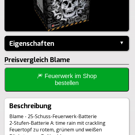
Eigenschaften
▼
Hersteller:
---
Preisvergleich Blame
Performance:
I-Shape
Kaliber:
25mm
Schuss:
25
Steighöhe:
35m
🎆 Feuerwerk im Shop
Brenndauer:
25sek
bestellen
Inhalt je VE:
10 Stück
Größe:
15,0x14,5x17,5cm
Gewicht Netto:
209g
Beschreibung
Klasse:
1.4G
Blame - 25-Schuss-Feuerwerk-Batterie
2-Stufen-Batterie A: time rain mit crackling
Feuertopf zu rotem, grünem und weißen