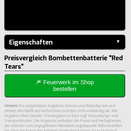
Eigenschaften
▼
Hersteller:
---
Preisvergleich Bombettenbatterie "Red
Klasse:
1.4G
Tears"
🎆 Feuerwerk im Shop
bestellen
Hinweis:
Die aufgelisteten Angebote können unvollständig sein und
decken den Markt aus technischen Gründen nicht vollständig ab. Alle
Angaben ohne Gewähr. Preisangaben in Euro zzgl. Verpackungs- und
Transportkosten. Die Angebote enthalten die Preise und Verfügbarkeit
der Anbieter zum angegebenen Aktualisierungzeitpunkt. Bitte beachten
Sie, dass die Preise der Anbieter abweichen können, da es technisch