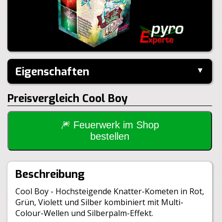
Eigenschaften
▼
Hersteller:
Weco
Preisvergleich Cool Boy
Performance:
I-Shape
Kaliber:
25mm
Schuss:
16
Steighöhe:
40m
🎆 Feuerwerk im Shop
Brenndauer:
22sek
bestellen
Inhalt je VE:
9 Stück
Größe:
13,4x13,4x16cm
Gewicht Brutto:
1330g
Beschreibung
Gewicht Netto:
212g
Klasse:
1.4G
Cool Boy - Hochsteigende Knatter-Kometen in Rot,
Grün, Violett und Silber kombiniert mit Multi-
Colour-Wellen und Silberpalm-Effekt.