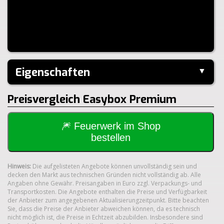
Eigenschaften
▼
Hersteller:
---
Preisvergleich Easybox Premium
Klasse:
1.3G
🎆 Feuerwerk im Shop
bestellen
Hinweis:
Die aufgelisteten Angebote können unvollständig sein und
decken den Markt aus technischen Gründen nicht vollständig ab. Alle
Angaben ohne Gewähr. Preisangaben in Euro zzgl. Verpackungs- und
Transportkosten. Die Angebote enthalten die Preise und Verfügbarkeit
der Anbieter zum angegebenen Aktualisierungzeitpunkt. Bitte beachten
Sie, dass die Preise der Anbieter abweichen können, da es technisch
nicht möglich ist, die Preise in Echtzeit abzubilden. Insbesondere sind