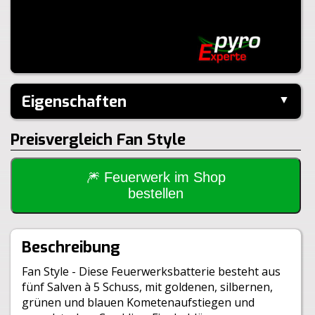
Eigenschaften
▼
Hersteller:
Keller
Preisvergleich Fan Style
Performance:
V-Shape
Kaliber:
20mm
Schuss:
25
Steighöhe:
30m
🎆 Feuerwerk im Shop
Brenndauer:
15sek
bestellen
Inhalt je VE:
8 Stück
Größe:
20x15x14cm
Gewicht Brutto:
1442g
Beschreibung
Gewicht Netto:
196g
Klasse:
1.4G
Fan Style - Diese Feuerwerksbatterie besteht aus
BAM:
BAM-PII-2258
fünf Salven à 5 Schuss, mit goldenen, silbernen,
grünen und blauen Kometenaufstiegen und