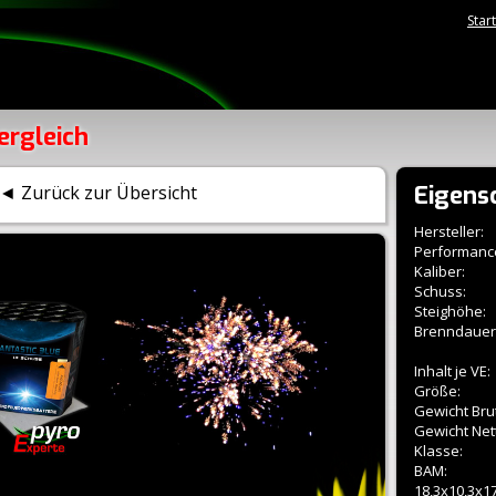
Star
ergleich
Eigens
◄ Zurück zur Übersicht
Hersteller:
Performanc
Kaliber:
Schuss:
Steighöhe:
Brenndauer
Inhalt je VE:
Größe:
Gewicht Brut
Gewicht Net
Klasse:
BAM:
18,3x10,3x17