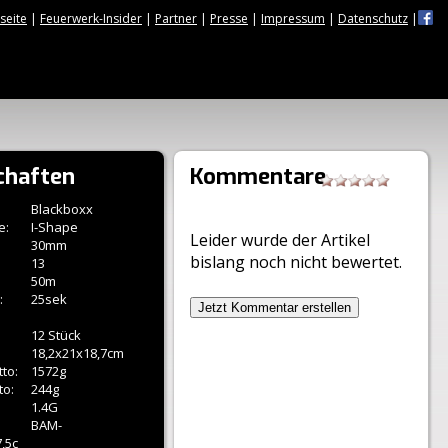
tseite
|
Feuerwerk-Insider
|
Partner
|
Presse
|
Impressum
|
Datenschutz
|
chaften
Kommentare
Blackboxx
e:
I-Shape
Leider wurde der Artikel
30mm
bislang noch nicht bewertet.
13
50m
:
25sek
Jetzt Kommentar erstellen
12 Stück
18,2x21x18,7cm
to:
1572g
to:
244g
1.4G
BAM-
,5c