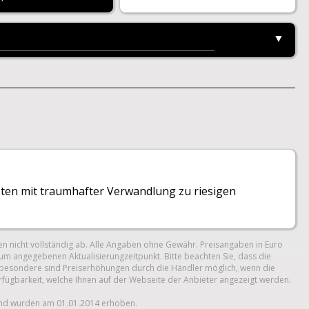
▼
eten mit traumhafter Verwandlung zu riesigen
n nicht vollständig ab. Alle Angaben ohne Gewähr. Preisangaben in Euro
um angegebenen Aktualisierungzeitpunkt. Bitte beachten Sie, dass die
 Insbesondere sind Preiserhöhungen durch die Händler möglich, wenn die
erfügbarkeit, welche Ihnen auf der Webseite der Anbieter angezeigt werden.
und wurden am 01.01.2014 erhoben.