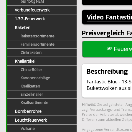
bis 150g NEM
Verbundfeuerwerk
Video Fantasti
1.3G-Feuerwerk
Raketen
Preisvergleich F
Raketensortimente
Familiensortimente
🎆 Feue
Zinkraketen
Knallartikel
China-Böller
Beschreibung
Kanonenschläge
Fantastic Blue - 13
Knallketten
Bukettwolken aus sil
Einzelknaller
Knallsortimente
Hinweis:
Die aufgelisteten An
zzgl. Verpackungs- und Transp
Bombenrohre
Preise der Anbieter abweichen
Differenz zum aktuellen Zeitp
Leuchtfeuerwerk
Vulkane
Angegebene Versandkosten si