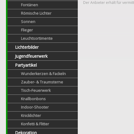
Der Anbieter erhält für vermit
Fontänen
Römische Lichter
Sonnen
Flieger
Leuchtsortimente
Lichterbilder
Jugendfeuerwerk
Partyartikel
Wunderkerzen & Fackeln
Zauber- & Traumsterne
Tisch-Feuerwerk
Knallbonbons
Indoor-Shooter
Knicklichter
Konfetti & Flitter
Dekoration