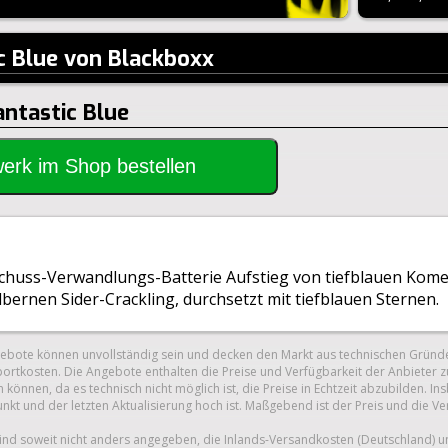
c Blue von Blackboxx
antastic Blue
rwerk im Shop bestellen
-Schuss-Verwandlungs-Batterie Aufstieg von tiefblauen Kom
bernen Sider-Crackling, durchsetzt mit tiefblauen Sternen.
gebote können unvollständig sein und decken den Markt aus technischen Gründe
ortkosten. Die Angebote enthalten die Preise und Verfügbarkeit der Anbieter z
 können, da es technisch nicht möglich ist, die Preise in Echtzeit abzubilden.
unkt und der letzten Aktualisierung hoch ist. Maßgebend ist der Preis und die V
nd soweit nicht anders angegeben, die Inlands-Versandkosten (Deutschland) 