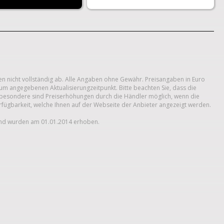
n nicht vollständig ab. Alle Angaben ohne Gewähr. Preisangaben in Euro
um angegebenen Aktualisierungzeitpunkt. Bitte beachten Sie, dass die
 Insbesondere sind Preiserhöhungen durch die Händler möglich, wenn die
erfügbarkeit, welche Ihnen auf der Webseite der Anbieter angezeigt werden.
und wurden am 01.01.2014 erhoben.