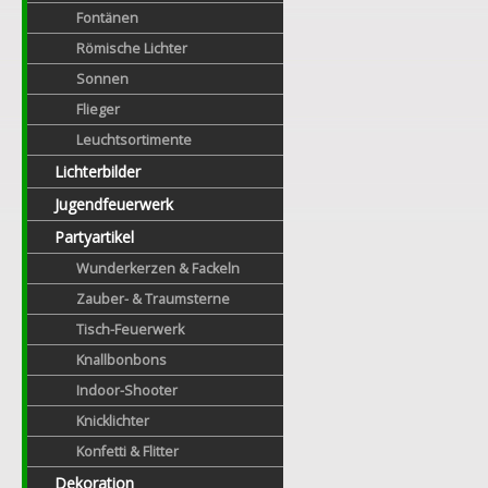
Fontänen
Römische Lichter
Sonnen
Flieger
Leuchtsortimente
Lichterbilder
Jugendfeuerwerk
Partyartikel
Wunderkerzen & Fackeln
Zauber- & Traumsterne
Tisch-Feuerwerk
Knallbonbons
Indoor-Shooter
Knicklichter
Konfetti & Flitter
Dekoration