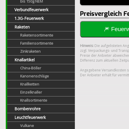
bis 150g NEM
Verbundfeuerwerk
Preisvergleich F
1.3G-Feuerwerk
Raketen
🎆 Feue
Raketensortimente
Familiensortimente
Hinweis:
Die aufgelisteten An
zzgl. Verpackungs- und Transp
Zinkraketen
Preise der Anbieter abweichen
Knallartikel
Differenz zum aktuellen Zeitp
China-Böller
Angegebene Versandkosten si
Der Anbieter erhält für vermit
Kanonenschläge
Knallketten
Einzelknaller
Knallsortimente
Bombenrohre
Leuchtfeuerwerk
Vulkane