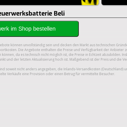
euerwerksbatterie Beli
rwerk im Shop bestellen
gebote können unvollständig sein und decken den Markt aus technischen Gründe
ortkosten. Die Angebote enthalten die Preise und Verfügbarkeit der Anbieter z
 können, da es technisch nicht möglich ist, die Preise in Echtzeit abzubilden.
unkt und der letzten Aktualisierung hoch ist. Maßgebend ist der Preis und die V
nd soweit nicht anders angegeben, die Inlands-Versandkosten (Deutschland) 
telte Verkäufe eine Provision oder einen Betrag für vermittelte Besucher.