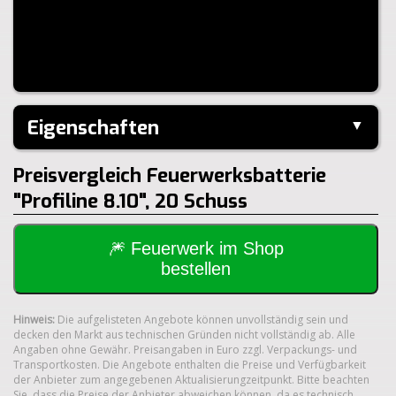
Eigenschaften
▼
Hersteller:
Weco
Preisvergleich Feuerwerksbatterie
Klasse:
1.4G
"Profiline 8.10", 20 Schuss
🎆 Feuerwerk im Shop
bestellen
Hinweis:
Die aufgelisteten Angebote können unvollständig sein und
decken den Markt aus technischen Gründen nicht vollständig ab. Alle
Angaben ohne Gewähr. Preisangaben in Euro zzgl. Verpackungs- und
Transportkosten. Die Angebote enthalten die Preise und Verfügbarkeit
der Anbieter zum angegebenen Aktualisierungzeitpunkt. Bitte beachten
Sie, dass die Preise der Anbieter abweichen können, da es technisch