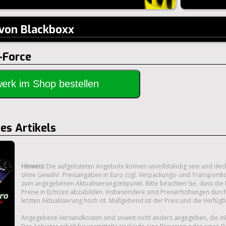
 von Blackboxx
-Force
rwerk im Shop bestellen
s Artikels
Hinweis:
Die aufgelisteten Angebote können unvollständig sein und deck
ohne Gewähr. Preisangaben in Euro zzgl. Verpackungs- und Transportkos
zum angegebenen Aktualisierungzeitpunkt. Bitte beachten Sie, dass die P
Preise in Echtzeit abzubilden. Insbesondere sind Preiserhöhungen durc
letzten Aktualisierung hoch ist. Maßgebend ist der Preis und die Verfüg
Angegebene Versandkosten sind soweit nicht anders angegeben, die I