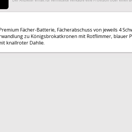
Der Anbieter erhält für vermittelte Verkäufe eine Provision oder einen B
 Premium Fächer-Batterie, Fächerabschuss von jeweils 4 Sch
erwandlung zu Königsbrokatkronen mit Rotflimmer, blauer
it knallroter Dahlie.