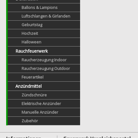
Ballons & Lampions
Luftschlangen & Girlanden
Geburtstag
Hochzeit
Halloween
Rauchfeuerwerk
Raucherzeugung Indoor
Raucherzeugung Outdoor
Feuerartikel
Anzündmittel
Zündschnüre
Elektrische Anzünder
Manuelle Anzünder
Zubehör