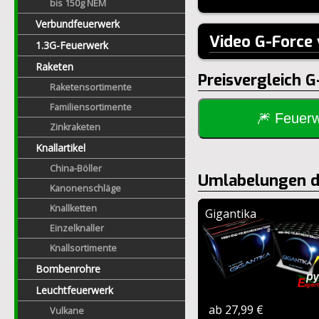
bis 150g NEM
Verbundfeuerwerk
Video G-Force
1.3G-Feuerwerk
Raketen
Preisvergleich G
Raketensortimente
Familiensortimente
🎆 Feue
Zinkraketen
Knallartikel
China-Böller
Umlabelungen de
Kanonenschläge
Knallketten
Gigantika
Einzelknaller
Knallsortimente
Bombenrohre
Leuchtfeuerwerk
ab 27,99 €
Vulkane