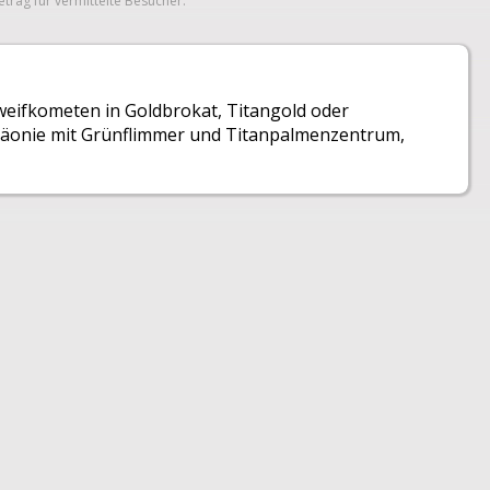
etrag für vermittelte Besucher.
weifkometen in Goldbrokat, Titangold oder
 Päonie mit Grünflimmer und Titanpalmenzentrum,
© 2014 Blackboxx Fireworks GmbH