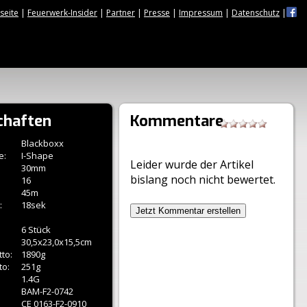
tseite
|
Feuerwerk-Insider
|
Partner
|
Presse
|
Impressum
|
Datenschutz
|
chaften
Kommentare
Blackboxx
e:
I-Shape
Leider wurde der Artikel
30mm
bislang noch nicht bewertet.
16
45m
:
18sek
Jetzt Kommentar erstellen
6 Stück
30,5x23,0x15,5cm
to:
1890g
to:
251g
1.4G
BAM-F2-0742
CE 0163-F2-0910