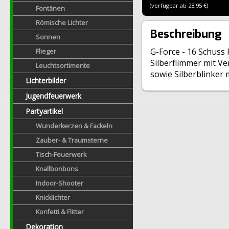
(verfügbar ab 28,95 €)
Fontänen
Römische Lichter
Beschreibung
Sonnen
G-Force - 16 Schuss
Flieger
Silberflimmer mit V
Leuchtsortimente
sowie Silberblinker m
Lichterbilder
Jugendfeuerwerk
Partyartikel
Wunderkerzen & Fackeln
Zauber- & Traumsterne
Tisch-Feuerwerk
Knallbonbons
Indoor-Shooter
Knicklichter
Konfetti & Flitter
Dekoration