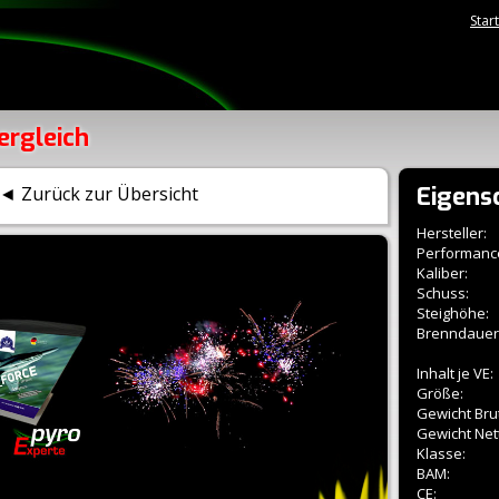
Star
ergleich
Eigens
◄ Zurück zur Übersicht
Hersteller:
Performanc
Kaliber:
Schuss:
Steighöhe:
Brenndauer
Inhalt je VE:
Größe:
Gewicht Brut
Gewicht Net
Klasse:
BAM:
CE: