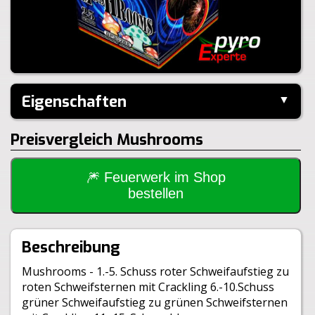
Eigenschaften
▼
Hersteller:
Panda
Preisvergleich Mushrooms
Performance:
I-Shape
Kaliber:
20mm
Schuss:
25
Steighöhe:
30m
🎆 Feuerwerk im Shop
Brenndauer:
20sek
bestellen
Inhalt je VE:
8 Stück
Größe:
12,5x12,5x12cm
Gewicht Brutto:
1080g
Beschreibung
Gewicht Netto:
175g
Klasse:
1.4G
Mushrooms - 1.-5. Schuss roter Schweifaufstieg zu
BAM:
BAM-F2-0547
roten Schweifsternen mit Crackling 6.-10.Schuss
grüner Schweifaufstieg zu grünen Schweifsternen