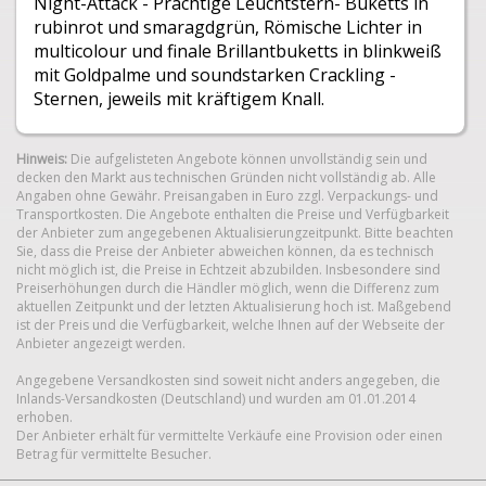
Night-Attack - Prächtige Leuchtstern- Buketts in
rubinrot und smaragdgrün, Römische Lichter in
multicolour und finale Brillantbuketts in blinkweiß
mit Goldpalme und soundstarken Crackling -
Sternen, jeweils mit kräftigem Knall.
Hinweis:
Die aufgelisteten Angebote können unvollständig sein und
decken den Markt aus technischen Gründen nicht vollständig ab. Alle
Angaben ohne Gewähr. Preisangaben in Euro zzgl. Verpackungs- und
Transportkosten. Die Angebote enthalten die Preise und Verfügbarkeit
der Anbieter zum angegebenen Aktualisierungzeitpunkt. Bitte beachten
Sie, dass die Preise der Anbieter abweichen können, da es technisch
nicht möglich ist, die Preise in Echtzeit abzubilden. Insbesondere sind
Preiserhöhungen durch die Händler möglich, wenn die Differenz zum
aktuellen Zeitpunkt und der letzten Aktualisierung hoch ist. Maßgebend
ist der Preis und die Verfügbarkeit, welche Ihnen auf der Webseite der
Anbieter angezeigt werden.
Angegebene Versandkosten sind soweit nicht anders angegeben, die
Inlands-Versandkosten (Deutschland) und wurden am 01.01.2014
erhoben.
Der Anbieter erhält für vermittelte Verkäufe eine Provision oder einen
Betrag für vermittelte Besucher.