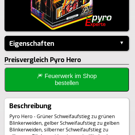
Eigenschaften
▼
Hersteller:
Panda
Preisvergleich Pyro Hero
Performance:
I-Shape
Kaliber:
29mm
Schuss:
12
Steighöhe:
35m
🎆 Feuerwerk im Shop
Brenndauer:
29sek
bestellen
Inhalt je VE:
8 Stück
Größe:
14,4x11x15cm
Gewicht Brutto:
1340g
Beschreibung
Gewicht Netto:
165g
Klasse:
1.4G
Pyro Hero - Grüner Schweifaufstieg zu grünen
BAM:
BAM-F2-0543
Blinkerweiden, gelber Schweifaufstieg zu gelben
Blinkerweiden, silberner Schweifaufstieg zu