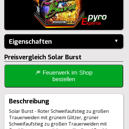
Eigenschaften
▼
Hersteller:
Panda
Preisvergleich Solar Burst
Performance:
I-Shape
Kaliber:
25mm
Schuss:
19
Steighöhe:
30m
🎆 Feuerwerk im Shop
Brenndauer:
25sek
bestellen
Inhalt je VE:
4 Stück
Größe:
8,2x8,2x17,5cm
Gewicht Brutto:
1675g
Beschreibung
Gewicht Netto:
196g
Klasse:
1.4G
Solar Burst - Roter Schweifaufstieg zu großen
BAM:
BAM-F2-0172
Trauerweiden mit grünem Glitzer, grüner
Schweifaufstieg zu großen Trauerweiden mit