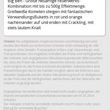
Big Ben - Große neuartige Feuerwerks-
Kombination mit bis zu 500g Effektmenge.
Grellweiße Kometen steigen mit fantastischen
VerwandlungsBuketts in rot und orange
nacheinander auf und enden mit Crackling, mit
stets lautem Knall.
Hinweis:
Die aufgelisteten Angebote können unvollständig sein und
decken den Markt aus technischen Gründen nicht vollständig ab. Alle
Angaben ohne Gewähr. Preisangaben in Euro zzgl. Verpackungs- und
Transportkosten. Die Angebote enthalten die Preise und Verfügbarkeit
der Anbieter zum angegebenen Aktualisierungzeitpunkt. Bitte beachten
Sie, dass die Preise der Anbieter abweichen können, da es technisch
nicht möglich ist, die Preise in Echtzeit abzubilden. Insbesondere sind
Preiserhöhungen durch die Händler möglich, wenn die Differenz zum
aktuellen Zeitpunkt und der letzten Aktualisierung hoch ist. Maßgebend
ist der Preis und die Verfügbarkeit, welche Ihnen auf der Webseite der
Anbieter angezeigt werden.
Angegebene Versandkosten sind soweit nicht anders angegeben, die
Inlands-Versandkosten (Deutschland) und wurden am 01.01.2014
erhoben.
Der Anbieter erhält für vermittelte Verkäufe eine Provision oder einen
Betrag für vermittelte Besucher.