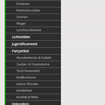
Fontänen
Römische Lichter
Sonnen
Flieger
Leuchtsortimente
Lichterbilder
Jugendfeuerwerk
Partyartikel
Wunderkerzen & Fackeln
Zauber- & Traumsterne
Tisch-Feuerwerk
Knallbonbons
Indoor-Shooter
Knicklichter
Konfetti & Flitter
Dekoration