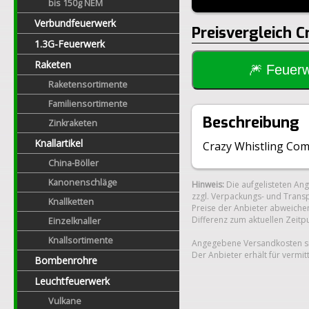
bis 150g NEM
Verbundfeuerwerk
Preisvergleich 
1.3G-Feuerwerk
Raketen
🎆 Feue
Raketensortimente
Familiensortimente
Beschreibung
Zinkraketen
Knallartikel
Crazy Whistling Come
China-Böller
Kanonenschläge
Hinweis:
Die aufgelisteten An
zzgl. Verpackungs- und Transp
Knallketten
Preise der Anbieter abweichen
Differenz zum aktuellen Zeitp
Einzelknaller
Knallsortimente
Angegebene Versandkosten si
Der Anbieter erhält für vermit
Bombenrohre
Leuchtfeuerwerk
Vulkane