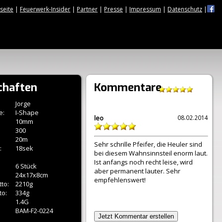
tseite
|
Feuerwerk-Insider
|
Partner
|
Presse
|
Impressum
|
Datenschutz
|
chaften
Kommentare
Jorge
e:
I-Shape
leo
08.02.2014
10mm
300
20m
Sehr schrille Pfeifer, die Heuler sind
:
18sek
bei diesem Wahnsinnsteil enorm laut.
Ist anfangs noch recht leise, wird
6 Stück
aber permanent lauter. Sehr
24x17x8cm
empfehlenswert!
to:
2210g
to:
334g
1.4G
BAM-F2-0224
Jetzt Kommentar erstellen