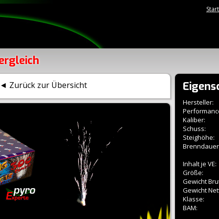
Star
ergleich
Eigens
◄ Zurück zur Übersicht
Hersteller:
Performanc
Kaliber:
Schuss:
Steighöhe:
Brenndauer
Inhalt je VE:
Größe:
Gewicht Brut
Gewicht Net
Klasse:
BAM: