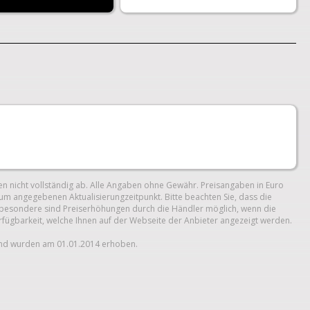
n nicht vollständig ab. Alle Angaben ohne Gewähr. Preisangaben in Euro
um angegebenen Aktualisierungzeitpunkt. Bitte beachten Sie, dass die
 Insbesondere sind Preiserhöhungen durch die Händler möglich, wenn die
erfügbarkeit, welche Ihnen auf der Webseite der Anbieter angezeigt werden.
und wurden am 01.01.2014 erhoben.