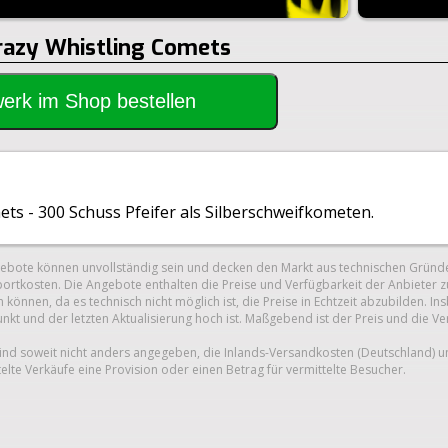
Crazy Whistling Comets
rwerk im Shop bestellen
ts - 300 Schuss Pfeifer als Silberschweifkometen.
gebote können unvollständig sein und decken den Markt aus technischen Gründe
ortkosten. Die Angebote enthalten die Preise und Verfügbarkeit der Anbieter z
 können, da es technisch nicht möglich ist, die Preise in Echtzeit abzubilden.
unkt und der letzten Aktualisierung hoch ist. Maßgebend ist der Preis und die V
nd soweit nicht anders angegeben, die Inlands-Versandkosten (Deutschland) 
telte Verkäufe eine Provision oder einen Betrag für vermittelte Besucher.