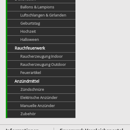
Ballons & Lampions
Luftschlangen & Girlanden
Geburtstag
Hochzeit
Halloween
Rauchfeuerwerk
Raucherzeugung Indoor
Raucherzeugung Outdoor
Feuerartikel
Anzündmittel
Zündschnüre
Elektrische Anzünder
Manuelle Anzünder
Zubehör