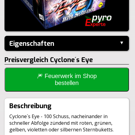
Eigenschaften
▼
Hersteller:
Nico
Preisvergleich Cyclone´s Eye
Performance:
I-Shape
Kaliber:
23mm
Schuss:
100
Steighöhe:
40m
🎆 Feuerwerk im Shop
Brenndauer:
45sek
bestellen
Inhalt je VE:
4 Stück
Größe:
25,6x25,6x12,3cm
Gewicht Brutto:
4500g
Beschreibung
Gewicht Netto:
470g
Klasse:
1.4G
Cyclone´s Eye - 100 Schuss, nacheinander in
BAM:
BAM-F2-0993
schneller Abfolge zündend mit roten, grünen,
gelben, violetten oder silbernen Sternbuketts.