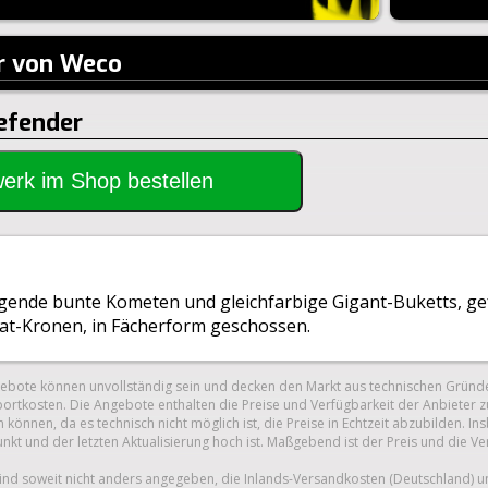
r von Weco
Defender
rwerk im Shop bestellen
gende bunte Kometen und gleichfarbige Gigant-Buketts, ge
at-Kronen, in Fächerform geschossen.
gebote können unvollständig sein und decken den Markt aus technischen Gründe
ortkosten. Die Angebote enthalten die Preise und Verfügbarkeit der Anbieter z
 können, da es technisch nicht möglich ist, die Preise in Echtzeit abzubilden.
unkt und der letzten Aktualisierung hoch ist. Maßgebend ist der Preis und die V
nd soweit nicht anders angegeben, die Inlands-Versandkosten (Deutschland) 