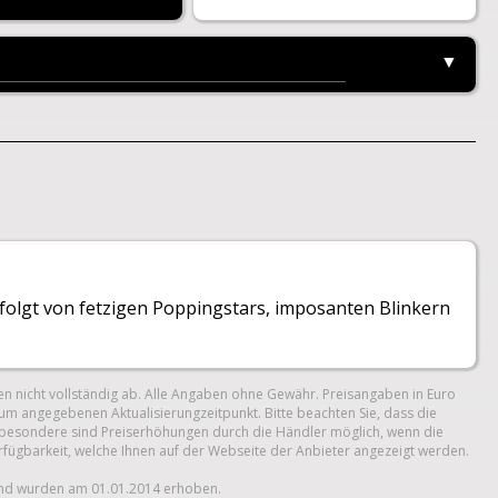
▼
folgt von fetzigen Poppingstars, imposanten Blinkern
n nicht vollständig ab. Alle Angaben ohne Gewähr. Preisangaben in Euro
um angegebenen Aktualisierungzeitpunkt. Bitte beachten Sie, dass die
 Insbesondere sind Preiserhöhungen durch die Händler möglich, wenn die
erfügbarkeit, welche Ihnen auf der Webseite der Anbieter angezeigt werden.
und wurden am 01.01.2014 erhoben.