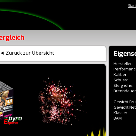
Star
ergleich
Eigens
◄ Zurück zur Übersicht
Hersteller:
Performanc
Kaliber:
Schuss:
Steighöhe:
Brenndauer
Gewicht Brut
Gewicht Net
Klasse:
BAM: