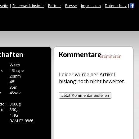
tseite
|
Feuerwerk-Insider
|
Partner
|
Presse
|
Impressum
|
Datenschutz
|
chaften
Kommentare
Weco
e:
I-Shape
Leider wurde der Artikel
20mm
bislang noch nicht bewertet.
48
35m
:
45sek
Jetzt Kommentar erstellen
to:
3600g
to:
390g
1.4G
BAM-F2-0866