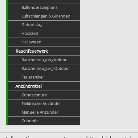
Ballons & Lampions
Luftschlangen & Girlanden
Geburtstag
Hochzeit
Halloween
Rauchfeuerwerk
Raucherzeugung Indoor
Raucherzeugung Outdoor
Feuerartikel
Anzündmittel
Zündschnüre
Elektrische Anzünder
Manuelle Anzünder
Zubehör