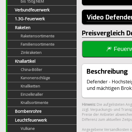
bis 150g NEM
Verbundfeuerwerk
Video Defende
1.3G-Feuerwerk
Raketen
Preisvergleich 
Raketensortimente
Familiensortimente
🎆 Feue
Zinkraketen
Knallartikel
China-Böller
Beschreibung
Kanonenschläge
Defender - Hochstei
Knallketten
und mächtigen Brok
Einzelknaller
Knallsortimente
Hinweis:
Die aufgelisteten An
zzgl. Verpackungs- und Transp
Bombenrohre
Preise der Anbieter abweichen
Differenz zum aktuellen Zeitp
Leuchtfeuerwerk
Vulkane
Angegebene Versandkosten si