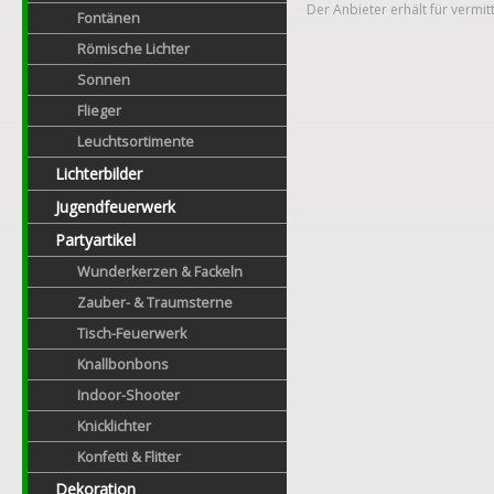
Der Anbieter erhält für vermit
Fontänen
Römische Lichter
Sonnen
Flieger
Leuchtsortimente
Lichterbilder
Jugendfeuerwerk
Partyartikel
Wunderkerzen & Fackeln
Zauber- & Traumsterne
Tisch-Feuerwerk
Knallbonbons
Indoor-Shooter
Knicklichter
Konfetti & Flitter
Dekoration