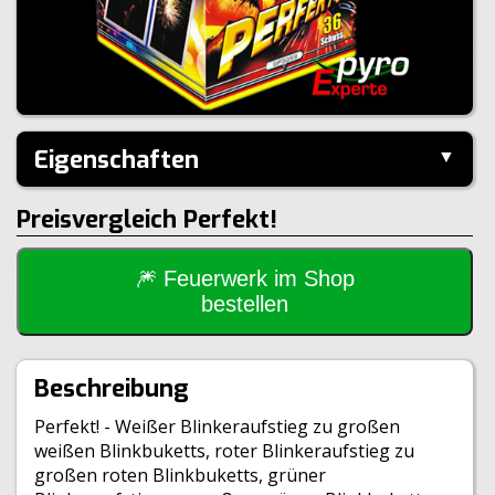
Eigenschaften
▼
Hersteller:
Panda
Preisvergleich Perfekt!
Performance:
I-Shape
Kaliber:
25mm
Schuss:
36
Steighöhe:
35m
🎆 Feuerwerk im Shop
Brenndauer:
55sek
bestellen
Inhalt je VE:
4 Stück
Größe:
20x19,5x17,5cm
Gewicht Brutto:
3350g
Beschreibung
Gewicht Netto:
405g
Klasse:
1.4G
Perfekt! - Weißer Blinkeraufstieg zu großen
BAM:
BAM-F2-0547
weißen Blinkbuketts, roter Blinkeraufstieg zu
großen roten Blinkbuketts, grüner