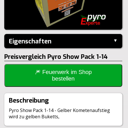
Eigenschaften
▼
Hersteller:
Heron
Preisvergleich Pyro Show Pack 1-14
Performance:
I-Shape
Kaliber:
30mm
Schuss:
20
Steighöhe:
40m
🎆 Feuerwerk im Shop
Brenndauer:
20sek
bestellen
Inhalt je VE:
6 Stück
Größe:
18,0x18,5x15,0cm
Gewicht Brutto:
3980g
Beschreibung
Gewicht Netto:
470g
Klasse:
1.4G
Pyro Show Pack 1-14 - Gelber Kometenaufstieg
BAM:
BAM-F2-0720
wird zu gelben Buketts,