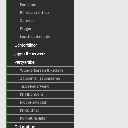
Fontänen
Römische Lichter
Sonnen
Flieger
Leuchtsortimente
Lichterbilder
Jugendfeuerwerk
Partyartikel
Wunderkerzen & Fackeln
Zauber- & Traumsterne
Tisch-Feuerwerk
Knallbonbons
Indoor-Shooter
Knicklichter
Konfetti & Flitter
Dekoration