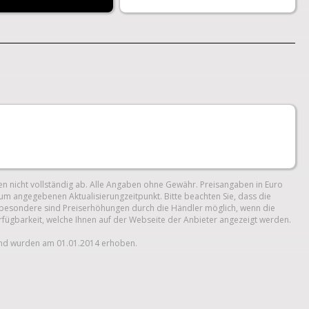
n nicht vollständig ab. Alle Angaben ohne Gewähr. Preisangaben in Euro
um angegebenen Aktualisierungzeitpunkt. Bitte beachten Sie, dass die
 Insbesondere sind Preiserhöhungen durch die Händler möglich, wenn die
erfügbarkeit, welche Ihnen auf der Webseite der Anbieter angezeigt werden.
und wurden am 01.01.2014 erhoben.