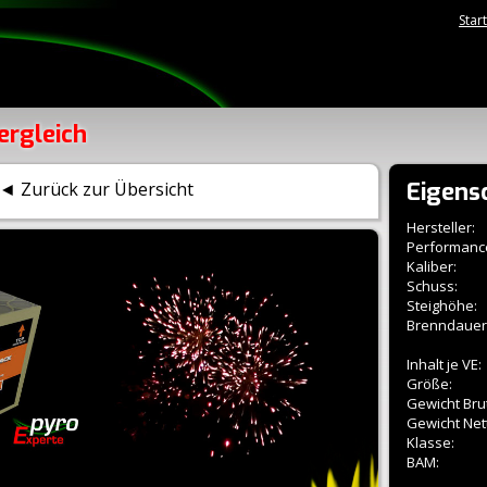
Star
ergleich
Eigens
◄ Zurück zur Übersicht
Hersteller:
Performanc
Kaliber:
Schuss:
Steighöhe:
Brenndauer
Inhalt je VE:
Größe:
Gewicht Brut
Gewicht Net
Klasse:
BAM: