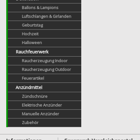
Ballons & Lampions
Luftschlangen & Girlanden
Geburtstag
Hochzeit
Halloween
Rauchfeuerwerk
Raucherzeugung Indoor
Raucherzeugung Outdoor
Feuerartikel
Anzündmittel
Zündschnüre
Elektrische Anzünder
Manuelle Anzünder
Zubehör