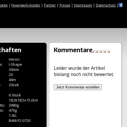
tseite
|
Feuerwerk-Insider
|
Partner
|
Presse
|
Impressum
|
Datenschutz
|
chaften
Kommentare
Heron
e:
I-Shape
Leider wurde der Artikel
30mm
bislang noch nicht bewertet.
20
40m
:
20sek
Jetzt Kommentar erstellen
6 Stück
18,0x18,5x15,0cm
to:
3980g
to:
470g
1.4G
BAM-F2-0720