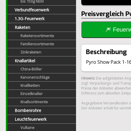
bis 150g NEM
Verbundfeuerwerk
Preisvergleich P
1.3G-Feuerwerk
Raketen
🎆 Feue
Raketensortimente
Familiensortimente
Beschreibung
Zinkraketen
Knallartikel
Pyro Show Pack 1-16
China-Böller
Kanonenschläge
Hinweis:
Die aufgelisteten An
zzgl. Verpackungs- und Transp
Knallketten
Preise der Anbieter abweichen
Differenz zum aktuellen Zeitp
Einzelknaller
Knallsortimente
Angegebene Versandkosten si
Der Anbieter erhält für vermit
Bombenrohre
Leuchtfeuerwerk
Vulkane