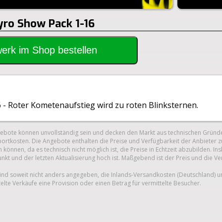
yro Show Pack 1-16
rwerk im Shop bestellen
 - Roter Kometenaufstieg wird zu roten Blinksternen.
gebote können unvollständig sein und decken den Markt aus technischen Gründe
ortkosten. Die Angebote enthalten die Preise und Verfügbarkeit der Anbieter z
 können, da es technisch nicht möglich ist, die Preise in Echtzeit abzubilden.
unkt und der letzten Aktualisierung hoch ist. Maßgebend ist der Preis und die V
nd soweit nicht anders angegeben, die Inlands-Versandkosten (Deutschland) 
telte Verkäufe eine Provision oder einen Betrag für vermittelte Besucher.