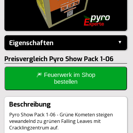
Eigenschaften
▼
Hersteller:
Heron
Preisvergleich Pyro Show Pack 1-06
Performance:
I-Shape
Kaliber:
30mm
Schuss:
20
Steighöhe:
40m
🎆 Feuerwerk im Shop
Brenndauer:
20sek
bestellen
Inhalt je VE:
6 Stück
Größe:
18,0x18,5x15,0cm
Gewicht Brutto:
3980g
Beschreibung
Gewicht Netto:
470g
Klasse:
1.4G
Pyro Show Pack 1-06 - Grüne Kometen steigen
BAM:
BAM-F2-0720
vewandelnd zu grünen Falling Leaves mit
Cracklingzentrum auf.