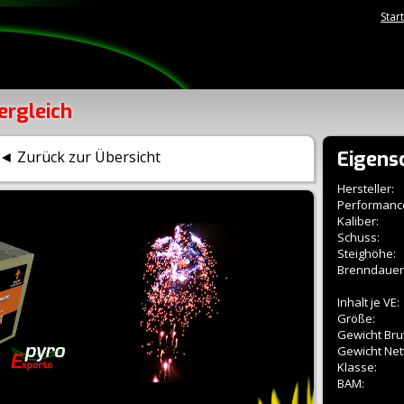
Star
ergleich
Eigens
◄ Zurück zur Übersicht
Hersteller:
Performanc
Kaliber:
Schuss:
Steighöhe:
Brenndauer
Inhalt je VE:
Größe:
Gewicht Brut
Gewicht Net
Klasse:
BAM: