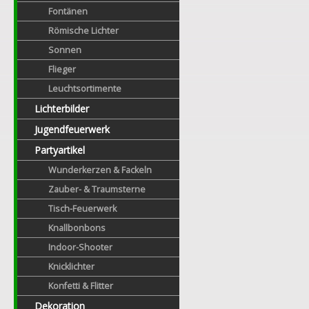
Fontänen
Römische Lichter
Sonnen
Flieger
Leuchtsortimente
Lichterbilder
Jugendfeuerwerk
Partyartikel
Wunderkerzen & Fackeln
Zauber- & Traumsterne
Tisch-Feuerwerk
Knallbonbons
Indoor-Shooter
Knicklichter
Konfetti & Flitter
Dekoration