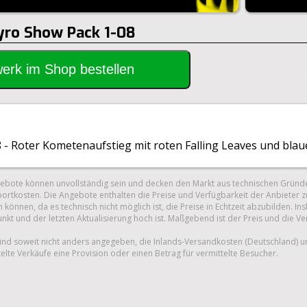
Pyro Show Pack 1-08
rwerk im Shop bestellen
 - Roter Kometenaufstieg mit roten Falling Leaves und blau
gebote können unvollständig sein und decken den Markt aus technischen Gründe
ortkosten. Die Angebote enthalten die Preise und Verfügbarkeit der Anbieter z
 können, da es technisch nicht möglich ist, die Preise in Echtzeit abzubilden.
unkt und der letzten Aktualisierung hoch ist. Maßgebend ist der Preis und die V
nd soweit nicht anders angegeben, die Inlands-Versandkosten (Deutschland) 
telte Verkäufe eine Provision oder einen Betrag für vermittelte Besucher.