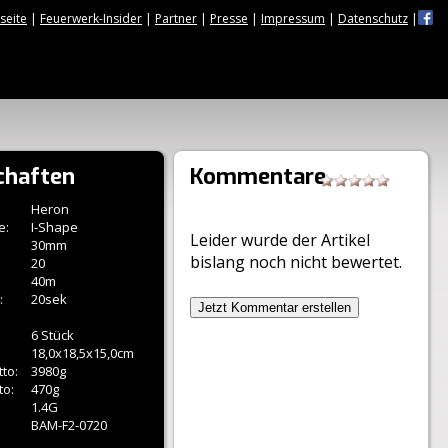
tseite
|
Feuerwerk-Insider
|
Partner
|
Presse
|
Impressum
|
Datenschutz
|
chaften
Kommentare
Heron
e:
I-Shape
Leider wurde der Artikel
30mm
bislang noch nicht bewertet.
20
40m
:
20sek
Jetzt Kommentar erstellen
6 Stück
18,0x18,5x15,0cm
to:
3980g
to:
470g
1.4G
BAM-F2-0720