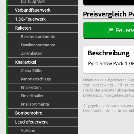
bis 150g NEM
Verbundfeuerwerk
Preisvergleich 
1.3G-Feuerwerk
Raketen
🎆 Feue
Raketensortimente
Familiensortimente
Beschreibung
Zinkraketen
Knallartikel
Pyro Show Pack 1-08
China-Böller
Kanonenschläge
Hinweis:
Die aufgelisteten An
zzgl. Verpackungs- und Transp
Knallketten
Preise der Anbieter abweichen
Differenz zum aktuellen Zeitp
Einzelknaller
Knallsortimente
Angegebene Versandkosten si
Der Anbieter erhält für vermit
Bombenrohre
Leuchtfeuerwerk
Vulkane