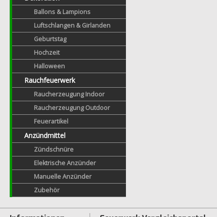
Ballons & Lampions
Luftschlangen & Girlanden
Geburtstag
Hochzeit
Halloween
Rauchfeuerwerk
Raucherzeugung Indoor
Raucherzeugung Outdoor
Feuerartikel
Anzündmittel
Zündschnüre
Elektrische Anzünder
Manuelle Anzünder
Zubehör