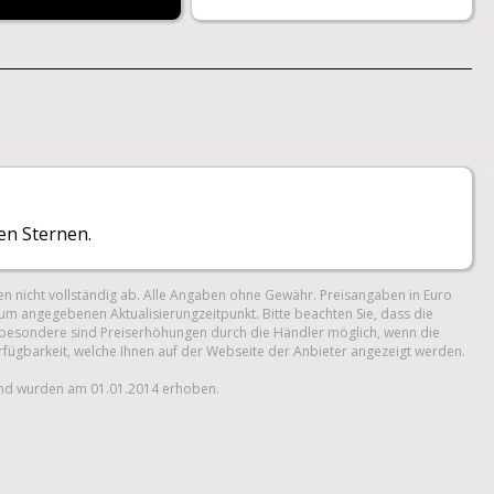
en Sternen.
n nicht vollständig ab. Alle Angaben ohne Gewähr. Preisangaben in Euro
um angegebenen Aktualisierungzeitpunkt. Bitte beachten Sie, dass die
 Insbesondere sind Preiserhöhungen durch die Händler möglich, wenn die
erfügbarkeit, welche Ihnen auf der Webseite der Anbieter angezeigt werden.
und wurden am 01.01.2014 erhoben.