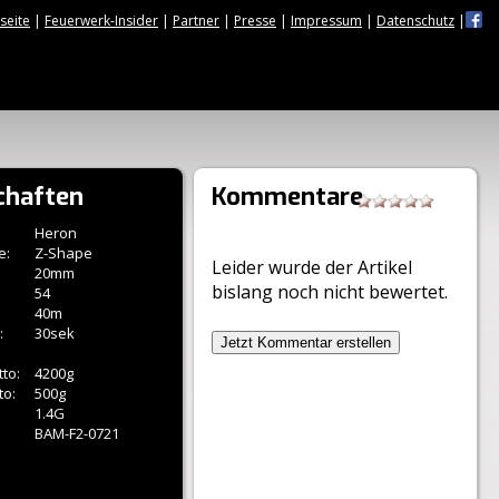
tseite
|
Feuerwerk-Insider
|
Partner
|
Presse
|
Impressum
|
Datenschutz
|
chaften
Kommentare
Heron
e:
Z-Shape
Leider wurde der Artikel
20mm
bislang noch nicht bewertet.
54
40m
:
30sek
Jetzt Kommentar erstellen
to:
4200g
to:
500g
1.4G
BAM-F2-0721