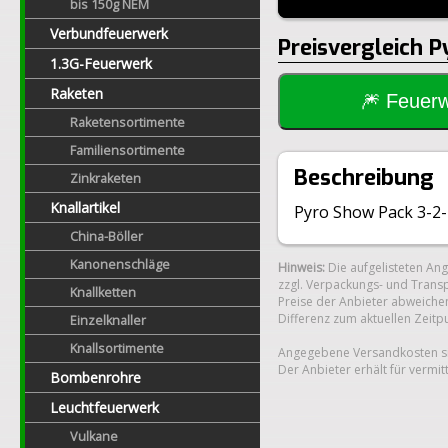
bis 150g NEM
Verbundfeuerwerk
Preisvergleich 
1.3G-Feuerwerk
Raketen
🎆 Feue
Raketensortimente
Familiensortimente
Beschreibung
Zinkraketen
Knallartikel
Pyro Show Pack 3-2-
China-Böller
Kanonenschläge
Hinweis:
Die aufgelisteten An
zzgl. Verpackungs- und Transp
Knallketten
Preise der Anbieter abweichen
Differenz zum aktuellen Zeitp
Einzelknaller
Knallsortimente
Angegebene Versandkosten si
Der Anbieter erhält für vermit
Bombenrohre
Leuchtfeuerwerk
Vulkane