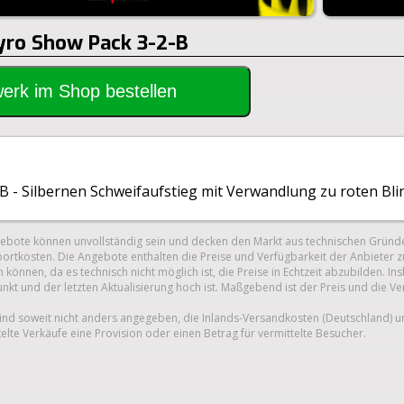
Pyro Show Pack 3-2-B
rwerk im Shop bestellen
B - Silbernen Schweifaufstieg mit Verwandlung zu roten Bli
gebote können unvollständig sein und decken den Markt aus technischen Gründe
ortkosten. Die Angebote enthalten die Preise und Verfügbarkeit der Anbieter z
 können, da es technisch nicht möglich ist, die Preise in Echtzeit abzubilden.
unkt und der letzten Aktualisierung hoch ist. Maßgebend ist der Preis und die V
nd soweit nicht anders angegeben, die Inlands-Versandkosten (Deutschland) 
telte Verkäufe eine Provision oder einen Betrag für vermittelte Besucher.