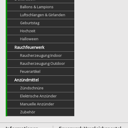
Ballons & Lampions
Luftschlangen & Girlanden
Geburtstag
Hochzeit
Halloween
Rauchfeuerwerk
Raucherzeugung Indoor
Raucherzeugung Outdoor
Feuerartikel
Anzündmittel
Zündschnüre
Elektrische Anzünder
Manuelle Anzünder
Zubehör