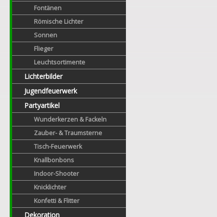
Fontänen
Römische Lichter
Sonnen
Flieger
Leuchtsortimente
Lichterbilder
Jugendfeuerwerk
Partyartikel
Wunderkerzen & Fackeln
Zauber- & Traumsterne
Tisch-Feuerwerk
Knallbonbons
Indoor-Shooter
Knicklichter
Konfetti & Flitter
Dekoration