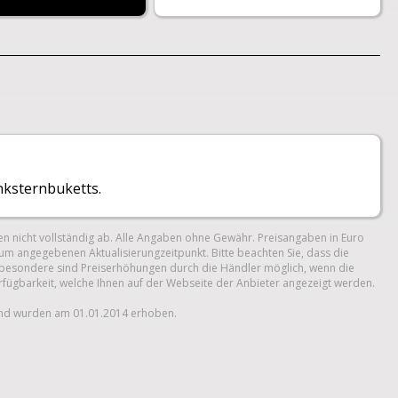
nksternbuketts.
n nicht vollständig ab. Alle Angaben ohne Gewähr. Preisangaben in Euro
um angegebenen Aktualisierungzeitpunkt. Bitte beachten Sie, dass die
 Insbesondere sind Preiserhöhungen durch die Händler möglich, wenn die
erfügbarkeit, welche Ihnen auf der Webseite der Anbieter angezeigt werden.
und wurden am 01.01.2014 erhoben.