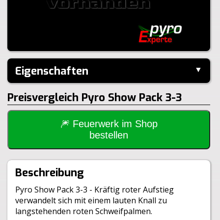
Eigenschaften
▼
Hersteller:
Heron
Preisvergleich Pyro Show Pack 3-3
Performance:
Z-Shape
Kaliber:
20mm
Schuss:
50
Steighöhe:
40m
🎆 Feuerwerk im Shop
Brenndauer:
30sek
bestellen
Gewicht Brutto:
4200g
Gewicht Netto:
500g
Klasse:
1.4G
Beschreibung
BAM:
BAM-F2-0721
Pyro Show Pack 3-3 - Kräftig roter Aufstieg
verwandelt sich mit einem lauten Knall zu
langstehenden roten Schweifpalmen.