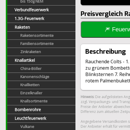
bis 150g NEM
Verbundfeuerwerk
Preisvergleich 
1.3G-Feuerwerk
Raketen
🎆 Feue
Raketensortimente
Familiensortimente
Beschreibung
Zinkraketen
Knallartikel
Rauchende Colts - 1
zu grünem Bombetten
China-Böller
Blinksternen 7. Rei
Kanonenschläge
rotem Palmenbukett 
Knallketten
Einzelknaller
Hinweis:
Die aufgelisteten An
Knallsortimente
zzgl. Verpackungs- und Transp
Preise der Anbieter abweichen
Bombenrohre
Differenz zum aktuellen Zeitp
Leuchtfeuerwerk
Angegebene Versandkosten si
Der Anbieter erhält für vermit
Vulkane