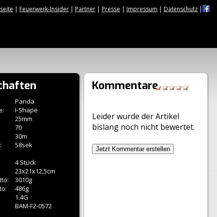
tseite
|
Feuerwerk-Insider
|
Partner
|
Presse
|
Impressum
|
Datenschutz
|
chaften
Kommentare
Panda
e:
I-Shape
Leider wurde der Artikel
25mm
bislang noch nicht bewertet.
70
30m
:
58sek
Jetzt Kommentar erstellen
4 Stück
23x21x12,5cm
to:
3010g
to:
486g
1.4G
BAM-F2-0572