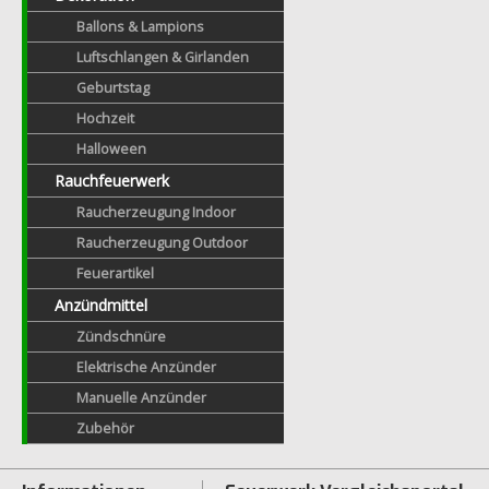
Ballons & Lampions
Luftschlangen & Girlanden
Geburtstag
Hochzeit
Halloween
Rauchfeuerwerk
Raucherzeugung Indoor
Raucherzeugung Outdoor
Feuerartikel
Anzündmittel
Zündschnüre
Elektrische Anzünder
Manuelle Anzünder
Zubehör