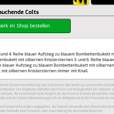
Rauchende Colts
rwerk im Shop bestellen
. und 4. Reihe blauer Aufstieg zu blauem Bombettenbukett mi
bukett mit silbernen Knistersternen 3. und 6. Reihe blau
he blauer Aufstieg zu blauem Bombettenbukett mit silbernen
mit silbernen Knistersternen immer mit Knall.
gebote können unvollständig sein und decken den Markt aus technischen Gründe
ortkosten. Die Angebote enthalten die Preise und Verfügbarkeit der Anbieter z
 können, da es technisch nicht möglich ist, die Preise in Echtzeit abzubilden.
unkt und der letzten Aktualisierung hoch ist. Maßgebend ist der Preis und die V
nd soweit nicht anders angegeben, die Inlands-Versandkosten (Deutschland) 
telte Verkäufe eine Provision oder einen Betrag für vermittelte Besucher.