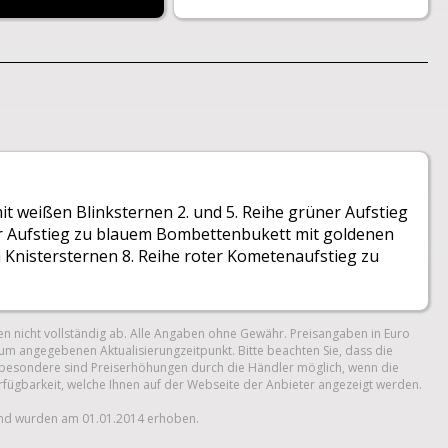
t weißen Blinksternen 2. und 5. Reihe grüner Aufstieg
er Aufstieg zu blauem Bombettenbukett mit goldenen
 Knistersternen 8. Reihe roter Kometenaufstieg zu
n nicht vollständig ab. Alle Angaben ohne Gewähr. Preisangaben in Euro
um angegebenen Aktualisierungzeitpunkt. Bitte beachten Sie, dass die
 Insbesondere sind Preiserhöhungen durch die Händler möglich, wenn die
erfügbarkeit, welche Ihnen auf der Webseite der Anbieter angezeigt werden.
und wurden am 01.01.2014 erhoben.