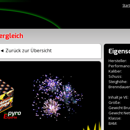
Star
ergleich
Eigens
◄ Zurück zur Übersicht
Hersteller:
Performanc
Kaliber:
Schuss:
Steighöhe:
Brenndauer
Inhalt je VE:
Größe:
Gewicht Brut
Gewicht Net
Klasse:
BAM: