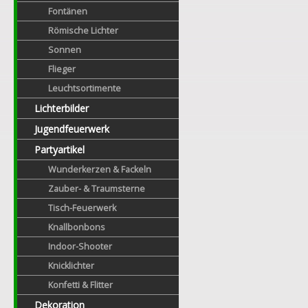
Fontänen
Römische Lichter
Sonnen
Flieger
Leuchtsortimente
Lichterbilder
Jugendfeuerwerk
Partyartikel
Wunderkerzen & Fackeln
Zauber- & Traumsterne
Tisch-Feuerwerk
Knallbonbons
Indoor-Shooter
Knicklichter
Konfetti & Flitter
Dekoration