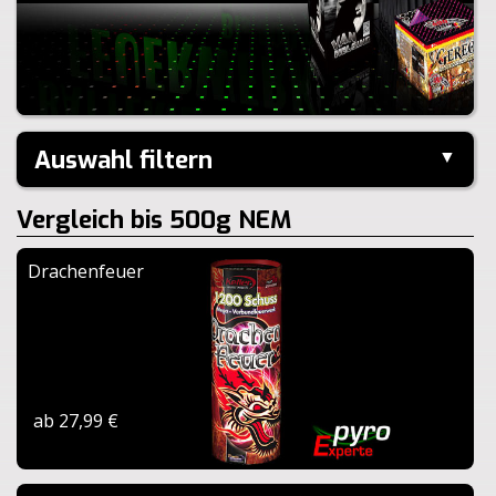
Auswahl filtern
▼
Kaliber:
Vergleich bis 500g NEM
Schuss:
Steighöhe:
Drachenfeuer
Brenndauer:
Zurücksetzen
ab 27,99 €