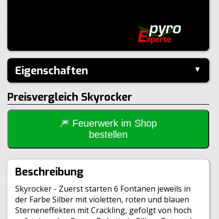
Eigenschaften
▼
Hersteller:
Keller
Preisvergleich Skyrocker
Performance:
I-Shape
Kaliber:
25mm
Schuss:
21
Steighöhe:
45m
🎆 Feuerwerk im Shop
Brenndauer:
100sek
bestellen
Inhalt je VE:
6 Stück
Größe:
16,3x18x16,3cm
Gewicht Brutto:
2176g
Beschreibung
Gewicht Netto:
457g
Klasse:
1.4G
Skyrocker - Zuerst starten 6 Fontänen jeweils in
BAM:
BAM-F2-0045
der Farbe Silber mit violetten, roten und blauen
Sterneneffekten mit Crackling, gefolgt von hoch