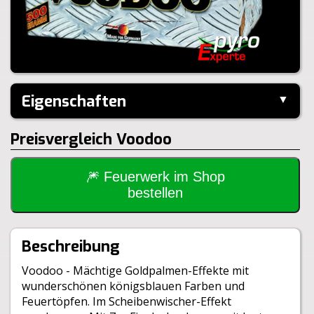
Eigenschaften
▼
Hersteller:
Lesli
Preisvergleich Voodoo
Performance:
Z-Shape
Kaliber:
25mm
Schuss:
49
Steighöhe:
30m
🎆 Feuerwerk im Shop
Brenndauer:
40sek
bestellen
Inhalt je VE:
1 Stück
Größe:
38x24x17,8cm
Gewicht Brutto:
3800g
Beschreibung
Gewicht Netto:
500g
Klasse:
1.4G
Voodoo - Mächtige Goldpalmen-Effekte mit
BAM:
BAM-F2-0329
wunderschönen königsblauen Farben und
Feuertöpfen. Im Scheibenwischer-Effekt