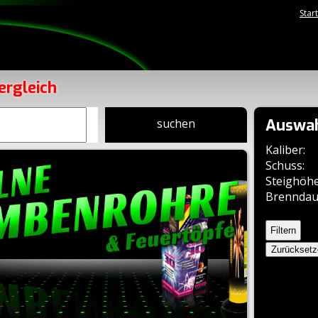
Star
ergleich
Auswah
suchen
Kaliber:
Schuss:
Steighöhe
Brenndau
Zurückset