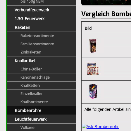
bis 150g NEM
Verbundfeuerwerk
Vergleich Bomb
1.3G-Feuerwerk
Raketen
Bild
Raketensortimente
Familiensortimente
Zinkraketen
Knallartikel
China-Böller
Kanonenschläge
Knallketten
Einzelknaller
Knallsortimente
Alle folgenden Artikel sin
Bombenrohre
Leuchtfeuerwerk
Vulkane