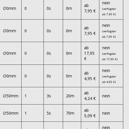
nein
ab
∅0mm
0
0s
0m
(verfügbar
7,95 €
ab 7,95 €)
nein
ab
∅0mm
0
0s
0m
(verfügbar
7,95 €
ab 7,95 €)
ab
nein
∅0mm
0
0s
0m
17,95
(verfügbar
€
ab 17,95 €)
nein
ab
∅0mm
0
0s
0m
(verfügbar
4,95 €
ab 4,95 €)
ab
∅50mm
1
3s
20m
nein
4,24 €
ab
∅50mm
1
5s
70m
nein
5,09 €
nein