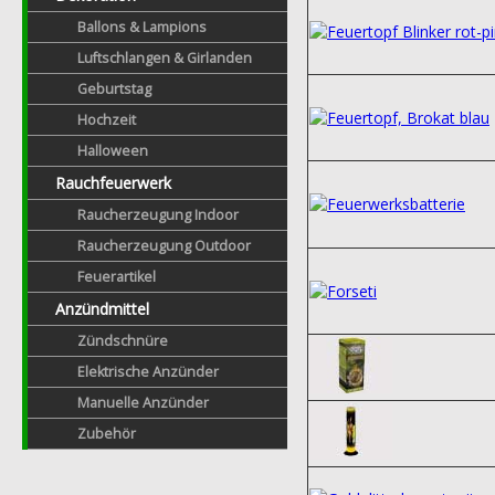
Ballons & Lampions
Luftschlangen & Girlanden
Geburtstag
Hochzeit
Halloween
Rauchfeuerwerk
Raucherzeugung Indoor
Raucherzeugung Outdoor
Feuerartikel
Anzündmittel
Zündschnüre
Elektrische Anzünder
Manuelle Anzünder
Zubehör