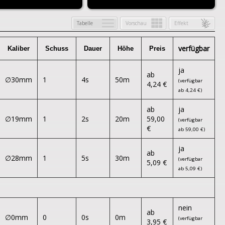
Tabelle
Vorschau
Effekt
verfügbar
ja
ab
∅30mm
1
4s
50m
(verfügbar
4,24 €
ab 4,24 €)
ab
ja
∅19mm
1
2s
20m
59,00
(verfügbar
€
ab 59,00 €)
ja
ab
∅28mm
1
5s
30m
(verfügbar
5,09 €
ab 5,09 €)
nein
ab
∅0mm
0
0s
0m
(verfügbar
3,95 €