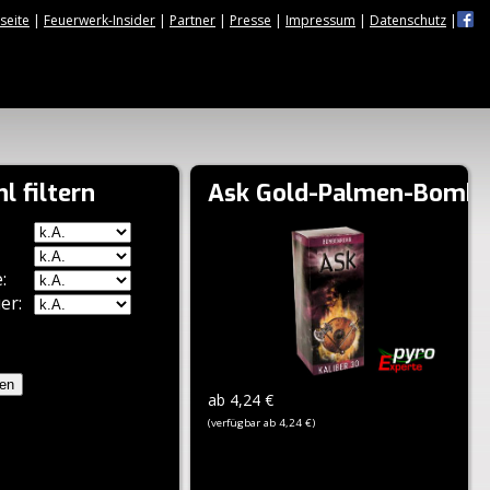
tseite
|
Feuerwerk-Insider
|
Partner
|
Presse
|
Impressum
|
Datenschutz
|
l filtern
Ask Gold-Palmen-Bombe
:
er:
zen
ab 4,24 €
(verfügbar ab 4,24 €)