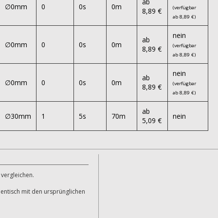
ab
∅0mm
0
0s
0m
(verfügbar
8,89 €
ab 8,89 €)
nein
ab
∅0mm
0
0s
0m
(verfügbar
8,89 €
ab 8,89 €)
nein
ab
∅0mm
0
0s
0m
(verfügbar
8,89 €
ab 8,89 €)
ab
∅30mm
1
5s
70m
nein
5,09 €
 vergleichen.
dentisch mit den ursprünglichen