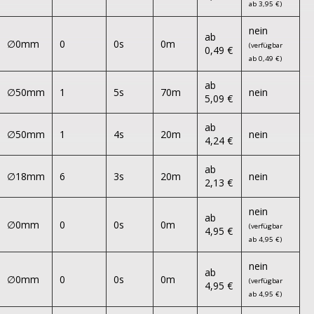
ab 3,95 €)
nein
ab
∅0mm
0
0s
0m
(verfügbar
0,49 €
ab 0,49 €)
ab
∅50mm
1
5s
70m
nein
5,09 €
ab
∅50mm
1
4s
20m
nein
4,24 €
ab
∅18mm
6
3s
20m
nein
2,13 €
nein
ab
∅0mm
0
0s
0m
(verfügbar
4,95 €
ab 4,95 €)
nein
ab
∅0mm
0
0s
0m
(verfügbar
4,95 €
ab 4,95 €)