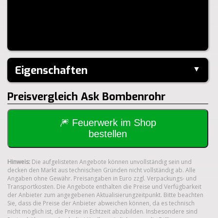
Eigenschaften
▼
Hersteller:
Pyro-Art
Preisvergleich Ask Bombenrohr
Klasse:
1.4G
🎆 Feuerwerk im Shop
bestellen
Hinweis:
Die aufgelisteten Angebote können unvollständig sein und
decken den Markt aus technischen Gründen nicht vollständig ab. Alle
Angaben ohne Gewähr. Preisangaben in Euro zzgl. Verpackungs- und
Transportkosten. Die Angebote enthalten die Preise und Verfügbarkeit
der Anbieter zum angegebenen Aktualisierungzeitpunkt. Bitte beachten
Sie, dass die Preise der Anbieter abweichen können, da es technisch
nicht möglich ist, die Preise in Echtzeit abzubilden. Insbesondere sind