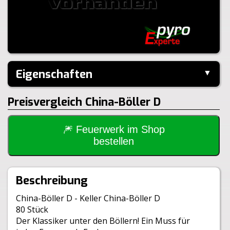
Eigenschaften
▼
Hersteller:
Keller
Preisvergleich China-Böller D
Inhalt je Pack:
80 Stück
Inhalt je VE:
8 Stück
Gewicht Brutto:
3250g
🎆 Feuerwerk im Shop
Gewicht Netto:
180g
bestellen
Klasse:
1.4S
BAM:
BAM-PII-1784
Beschreibung
China-Böller D - Keller China-Böller D
80 Stück
Der Klassiker unter den Böllern! Ein Muss für