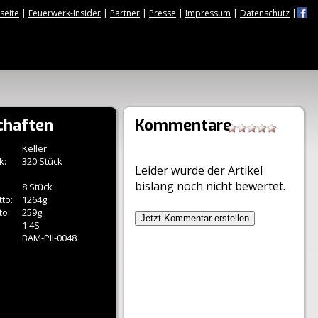
tseite
|
Feuerwerk-Insider
|
Partner
|
Presse
|
Impressum
|
Datenschutz
|
chaften
Kommentare
Keller
k:
320 Stück
Leider wurde der Artikel
bislang noch nicht bewertet.
8 Stück
to:
1264g
to:
259g
Jetzt Kommentar erstellen
1.4S
BAM-PII-0048