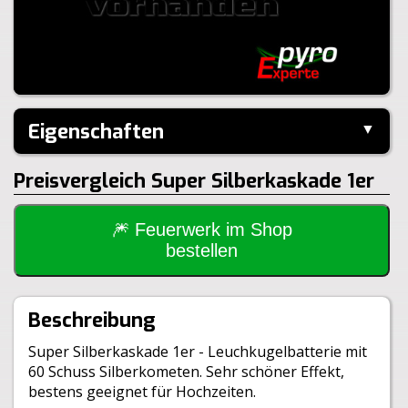
Eigenschaften
▼
Hersteller:
Keller
Preisvergleich Super Silberkaskade 1er
Inhalt je Pack:
60 Stück
Steighöhe:
12m
Brenndauer:
15sek
🎆 Feuerwerk im Shop
Größe:
6,0x6,0x12,8cm
bestellen
Gewicht Brutto:
128g
Klasse:
1.4G
BAM:
BAM-PII-1204
Beschreibung
Super Silberkaskade 1er - Leuchkugelbatterie mit
60 Schuss Silberkometen. Sehr schöner Effekt,
bestens geeignet für Hochzeiten.