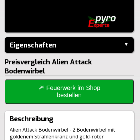
Eigenschaften
▼
Hersteller:
Comet
Preisvergleich Alien Attack
Inhalt je VE:
24 Stück
Bodenwirbel
Größe:
14x4,5x7,5cm
Gewicht Brutto:
50g
Gewicht Netto:
1g
🎆 Feuerwerk im Shop
Klasse:
1.4S
bestellen
BAM:
BAM-PI-2031
Beschreibung
Alien Attack Bodenwirbel - 2 Bodenwirbel mit
goldenem Strahlenkranz und gold-roter