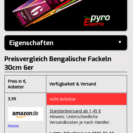
Eigenschaften
▼
Hersteller:
Weco
Preisvergleich Bengalische Fackeln
Inhalt je Pack:
6 Stück
30cm 6er
Inhalt je VE:
150 Stück
Größe:
6x30,5x1,2cm
Gewicht Brutto:
60g
Preis in €
,
Verfügbarkeit & Versand
Gewicht Netto:
18g
Anbieter
Klasse:
1.4S
BAM:
BAM-PI-0487
3,99
nicht lieferbar
Standardversand ab 1,45 €
Hinweis: Unterschiedliche
Versandkosten je nach Händler.
Amazon