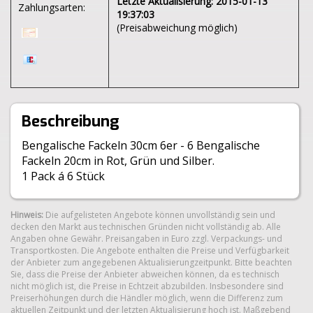
Letzte Aktualisierung: 2015-01-13
Zahlungsarten:
19:37:03
(Preisabweichung möglich)
Beschreibung
Bengalische Fackeln 30cm 6er - 6 Bengalische
Fackeln 20cm in Rot, Grün und Silber.
1 Pack á 6 Stück
Hinweis:
Die aufgelisteten Angebote können unvollständig sein und
decken den Markt aus technischen Gründen nicht vollständig ab. Alle
Angaben ohne Gewähr. Preisangaben in Euro zzgl. Verpackungs- und
Transportkosten. Die Angebote enthalten die Preise und Verfügbarkeit
der Anbieter zum angegebenen Aktualisierungzeitpunkt. Bitte beachten
Sie, dass die Preise der Anbieter abweichen können, da es technisch
nicht möglich ist, die Preise in Echtzeit abzubilden. Insbesondere sind
Preiserhöhungen durch die Händler möglich, wenn die Differenz zum
aktuellen Zeitpunkt und der letzten Aktualisierung hoch ist. Maßgebend