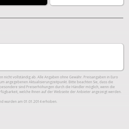
n nicht vollständig ab. Alle Angaben ohne Gewähr. Preisangaben in Euro
um angegebenen Aktualisierungzeitpunkt. Bitte beachten Sie, dass die
 Insbesondere sind Preiserhöhungen durch die Händler möglich, wenn die
erfügbarkeit, welche Ihnen auf der Webseite der Anbieter angezeigt werden.
und wurden am 01.01.2014 erhoben.