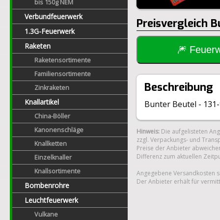
bis 150g NEM
Verbundfeuerwerk
Preisvergleich B
1.3G-Feuerwerk
Raketen
🎆 Feue
Raketensortimente
Familiensortimente
Beschreibung
Zinkraketen
Knallartikel
Bunter Beutel - 131-
China-Böller
Kanonenschläge
Hinweis:
Die aufgelisteten An
zzgl. Verpackungs- und Transp
Knallketten
Preise der Anbieter abweichen
Differenz zum aktuellen Zeitp
Einzelknaller
Knallsortimente
Angegebene Versandkosten si
Der Anbieter erhält für vermit
Bombenrohre
Leuchtfeuerwerk
Vulkane