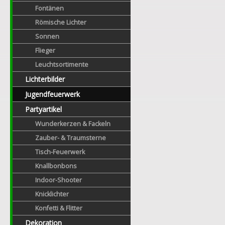
Fontänen
Römische Lichter
Sonnen
Flieger
Leuchtsortimente
Lichterbilder
Jugendfeuerwerk
Partyartikel
Wunderkerzen & Fackeln
Zauber- & Traumsterne
Tisch-Feuerwerk
Knallbonbons
Indoor-Shooter
Knicklichter
Konfetti & Flitter
Dekoration