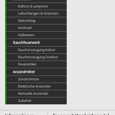
Ballons & Lampions
Luftschlangen & Girlanden
Geburtstag
Hochzeit
Halloween
Rauchfeuerwerk
Raucherzeugung Indoor
Raucherzeugung Outdoor
Feuerartikel
Anzündmittel
Zündschnüre
Elektrische Anzünder
Manuelle Anzünder
Zubehör