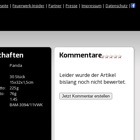
tseite
|
Feuerwerk-Insider
|
Partner
|
Presse
|
Impressum
|
Datenschutz
|
chaften
Kommentare
Panda
Leider wurde der Artikel
30 Stück
bislang noch nicht bewertet.
15x32x1,5cm
to:
225g
to:
76g
Jetzt Kommentar erstellen
1.4S
BAM-3094/11VWK