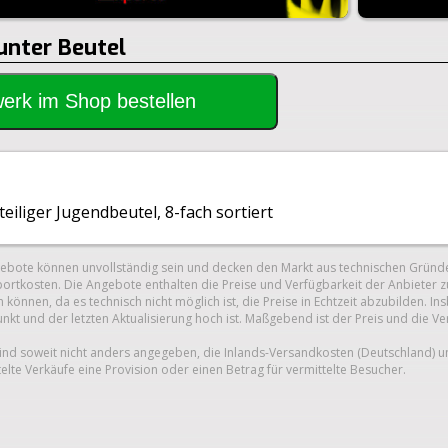
unter Beutel
rwerk im Shop bestellen
teiliger Jugendbeutel, 8-fach sortiert
gebote können unvollständig sein und decken den Markt aus technischen Gründe
ortkosten. Die Angebote enthalten die Preise und Verfügbarkeit der Anbieter z
 können, da es technisch nicht möglich ist, die Preise in Echtzeit abzubilden.
unkt und der letzten Aktualisierung hoch ist. Maßgebend ist der Preis und die V
nd soweit nicht anders angegeben, die Inlands-Versandkosten (Deutschland) 
telte Verkäufe eine Provision oder einen Betrag für vermittelte Besucher.